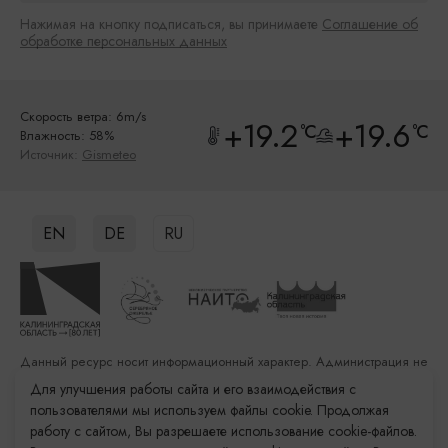
Нажимая на кнопку подписаться, вы принимаете
Соглашение об
обработке персональных данных
Скорость ветра: 6m/s
+19.2
+19.6
°C
°C
Влажность: 58%
Источник:
Gismeteo
EN
DE
RU
Данный ресурс носит информационный характер. Администрация не
несет ответственности за качество услуг, предоставленных
Для улучшения работы сайта и его взаимодействия с
сторонними организациями
пользователями мы используем файлы cookie. Продолжая
работу с сайтом, Вы разрешаете использование cookie-файлов.
Разработка сайта: «Решение»