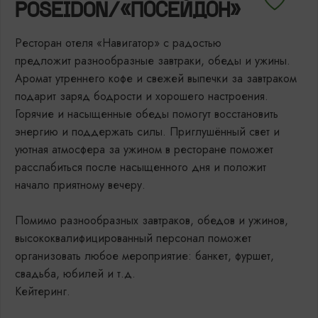
POSEIDON/«ПОСЕЙДОН»
Ресторан отеля «Навигатор» с радостью
предложит разнообразные завтраки, обеды и ужины.
Аромат утреннего кофе и свежей выпечки за завтраком
подарит заряд бодрости и хорошего настроения.
Горячие и насыщенные обеды помогут восстановить
энергию и поддержать силы. Приглушённый свет и
уютная атмосфера за ужином в ресторане поможет
расслабиться после насыщенного дня и положит
начало приятному вечеру.
Помимо разнообразных завтраков, обедов и ужинов,
высококвалифицированный персонал поможет
организовать любое мероприятие: банкет, фуршет,
свадьба, юбилей и т.д.
Кейтеринг.