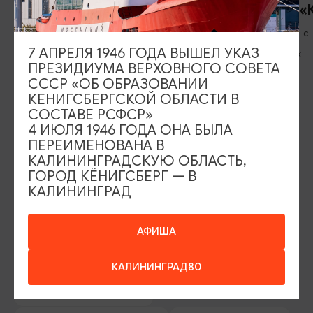
Кафе «Чулан»
Ресторан «
Вс-Пт: 11:00-21:00, Сб: 13:00-21:00
Ежедневно с
7 АПРЕЛЯ 1946 ГОДА ВЫШЕЛ УКАЗ
Правдинск
Черняховск
ПРЕЗИДИУМА ВЕРХОВНОГО СОВЕТА
СССР «ОБ ОБРАЗОВАНИИ
КЕНИГСБЕРГСКОЙ ОБЛАСТИ В
СОСТАВЕ РСФСР»
4 ИЮЛЯ 1946 ГОДА ОНА БЫЛА
ПЕРЕИМЕНОВАНА В
ИЩИТЕ ТАКЖЕ НА НАШЕМ САЙТЕ
КАЛИНИНГРАДСКУЮ ОБЛАСТЬ,
ГОРОД КЁНИГСБЕРГ — В
КАЛИНИНГРАД
Серебряное ожерелье
Электронная виза
Туры и экскурсии
Афиша мероприятий
АФИША
Сувениры
Гостевая книга
КАЛИНИНГРАД80
Гиды и экскурсоводы