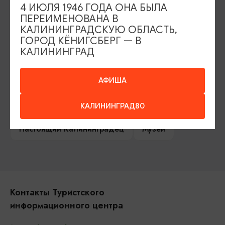
4 ИЮЛЯ 1946 ГОДА ОНА БЫЛА
Сувениры
Гостевая книга
ПЕРЕИМЕНОВАНА В
КАЛИНИНГРАДСКУЮ ОБЛАСТЬ,
Гиды и экскурсоводы
ГОРОД КЁНИГСБЕРГ — В
КАЛИНИНГРАД
Достопримечательности
Карты и маршруты
АФИША
Рестораны
Гостиницы
Как доехать
Компас Балтийской кухни
КАЛИНИНГРАД80
Настоящий Калининградец
Музеи
Контакты Туристского
информационного центра