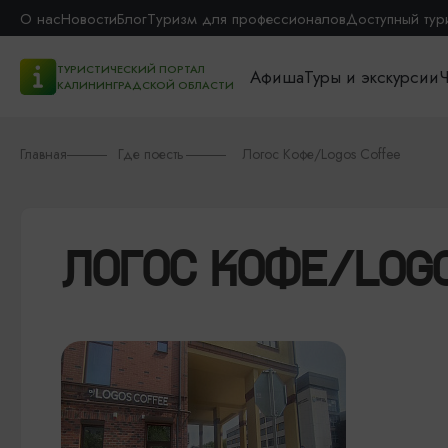
О нас
Новости
Блог
Туризм для профессионалов
Доступный тур
ТУРИСТИЧЕСКИЙ ПОРТАЛ
Афиша
Туры и экскурсии
Ч
КАЛИНИНГРАДСКОЙ ОБЛАСТИ
Главная
Где поесть
Логос Кофе/Logos Coffee
ЛОГОС КОФЕ/LOG