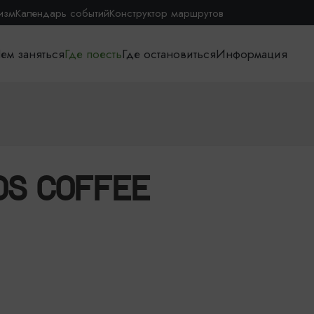
изм
Календарь событий
Конструктор маршрутов
ем заняться
Где поесть
Где остановиться
Информация
OS COFFEE