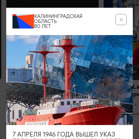
КАЛИНИНГРАДСКАЯ
ОБЛАСТЬ
80 ЛЕТ
КАФЕ
РЕСТОРАНЫ
Кафе «Чулан»
Ла Луна/La
летний пер
Вс-Пт: 11:00-21:00, Сб: 13:00-21:00
Ежедневно с 
Правдинск
Зеленоградс
7 АПРЕЛЯ 1946 ГОДА ВЫШЕЛ УКАЗ