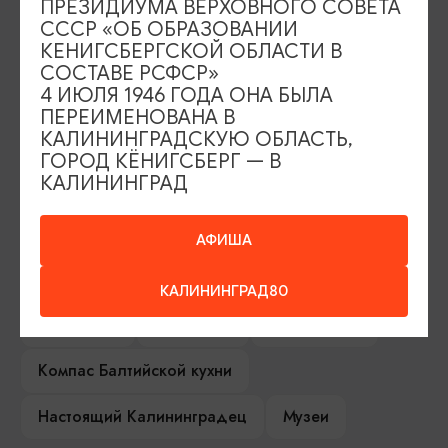
ПРЕЗИДИУМА ВЕРХОВНОГО СОВЕТА
ИЩИТЕ ТАКЖЕ НА НАШЕМ САЙТЕ
СССР «ОБ ОБРАЗОВАНИИ
КЕНИГСБЕРГСКОЙ ОБЛАСТИ В
СОСТАВЕ РСФСР»
4 ИЮЛЯ 1946 ГОДА ОНА БЫЛА
Серебряное ожерелье
Электронная виза
ПЕРЕИМЕНОВАНА В
КАЛИНИНГРАДСКУЮ ОБЛАСТЬ,
Туры и экскурсии
Афиша мероприятий
ГОРОД КЁНИГСБЕРГ — В
КАЛИНИНГРАД
Сувениры
Гостевая книга
Гиды и экскурсоводы
АФИША
Достопримечательности
Карты и маршруты
КАЛИНИНГРАД80
Рестораны
Гостиницы
Как доехать
Компас Балтийской кухни
Настоящий Калининградец
Музеи