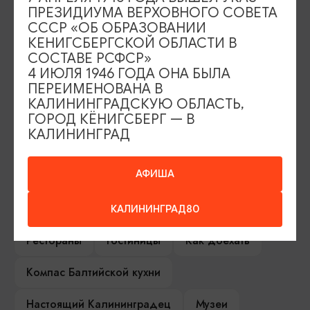
ПРЕЗИДИУМА ВЕРХОВНОГО СОВЕТА
СССР «ОБ ОБРАЗОВАНИИ
ИЩИТЕ ТАКЖЕ НА НАШЕМ САЙТЕ
КЕНИГСБЕРГСКОЙ ОБЛАСТИ В
СОСТАВЕ РСФСР»
4 ИЮЛЯ 1946 ГОДА ОНА БЫЛА
Серебряное ожерелье
Электронная виза
ПЕРЕИМЕНОВАНА В
КАЛИНИНГРАДСКУЮ ОБЛАСТЬ,
Туры и экскурсии
Афиша мероприятий
ГОРОД КЁНИГСБЕРГ — В
КАЛИНИНГРАД
Сувениры
Гостевая книга
АФИША
Гиды и экскурсоводы
Достопримечательности
Карты и маршруты
КАЛИНИНГРАД80
Рестораны
Гостиницы
Как доехать
Компас Балтийской кухни
Настоящий Калининградец
Музеи