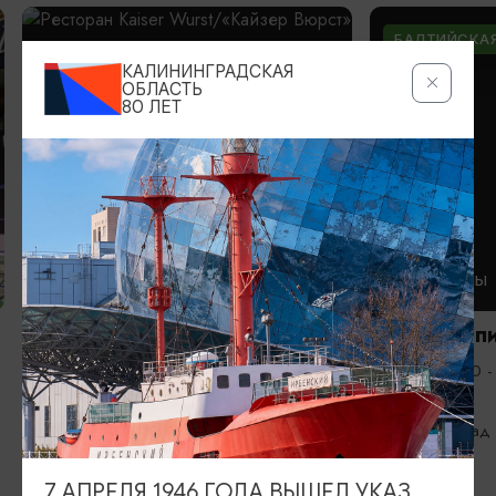
БАЛТИЙСКАЯ
КАЛИНИНГРАДСКАЯ
ОБЛАСТЬ
80 ЛЕТ
РЕСТОРАНЫ
РЕСТОРАНЫ
Ресторан Kaiser
Ресторан-п
Wurst/«Кайзер Вюрст»
Вс-Чт 12:00 -
Вс-Чт с 11:00 до 22:00; Пт-Сб с 11:00
24:00
до 23:00
Калининград
Калининград
7 АПРЕЛЯ 1946 ГОДА ВЫШЕЛ УКАЗ