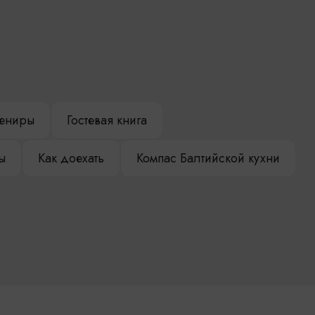
ениры
Гостевая книга
ы
Как доехать
Компас Балтийской кухни