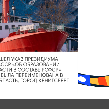
РЕСТОРАНЫ
Ресторан «Строганина»
ВЫШЕЛ УКАЗ ПРЕЗИДИУМА
СССР «ОБ ОБРАЗОВАНИИ
Ежедневно с 12:00 до 24:00
АСТИ В СОСТАВЕ РСФСР»
Калининград
А БЫЛА ПЕРЕИМЕНОВАНА В
ЛАСТЬ, ГОРОД КЁНИГСБЕРГ