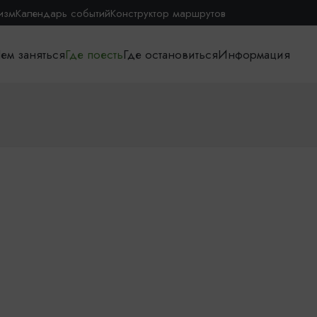
изм
Календарь событий
Конструктор маршрутов
ем заняться
Где поесть
Где остановиться
Информация