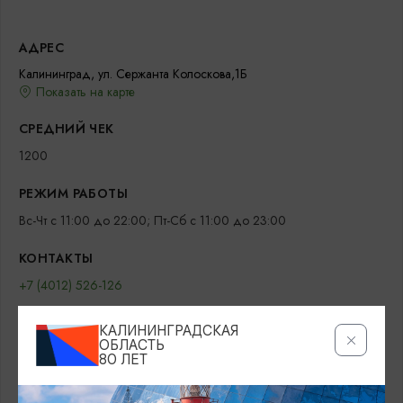
АДРЕС
Калининград, ул. Сержанта Колоскова,1Б
Показать на карте
СРЕДНИЙ ЧЕК
1200
РЕЖИМ РАБОТЫ
Вс-Чт с 11:00 до 22:00; Пт-Сб с 11:00 до 23:00
КОНТАКТЫ
+7 (4012) 526-126
САЙТ
КАЛИНИНГРАДСКАЯ
ОБЛАСТЬ
Официальный сайт
ВКонтакте
80 ЛЕТ
НЕМЕЦКАЯ КУХНЯ