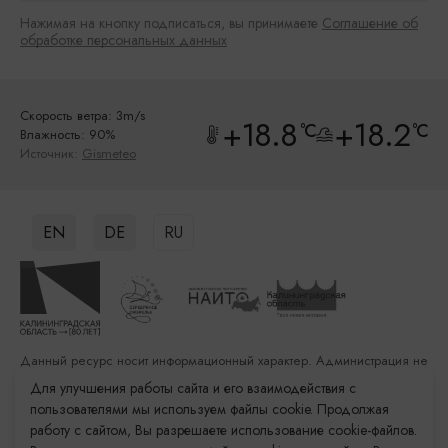
Нажимая на кнопку подписаться, вы принимаете
Соглашение об
обработке персональных данных
Скорость ветра: 3m/s
+18.8
+18.2
°C
°C
Влажность: 90%
Источник:
Gismeteo
EN
DE
RU
Данный ресурс носит информационный характер. Администрация не
несет ответственности за качество услуг, предоставленных
Для улучшения работы сайта и его взаимодействия с
сторонними организациями
пользователями мы используем файлы cookie. Продолжая
работу с сайтом, Вы разрешаете использование cookie-файлов.
Разработка сайта: «Решение»