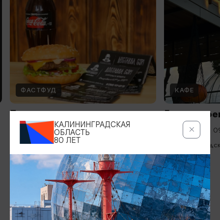
ФАСТФУД
КАФЕ
Бургомистр
Гастропрое
КАЛИНИНГРАДСКАЯ
Пн-пт: 09:00 - 22:00; Сб, Вс: 10:00 -
Ежедневно 0
ОБЛАСТЬ
80 ЛЕТ
23:00
Зеленоградс
Гусев
ИЩИТЕ ТАКЖЕ НА НАШЕМ САЙТЕ