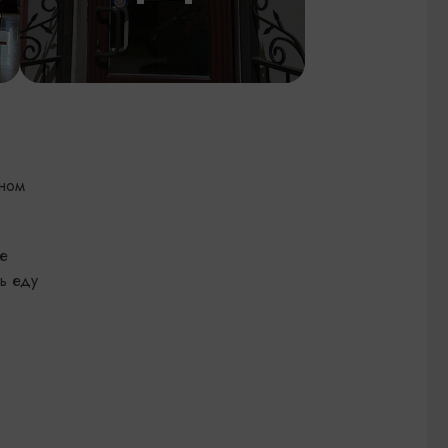
еном
ое
ь еду