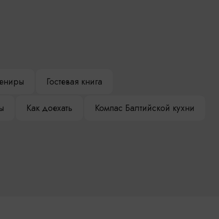
ениры
Гостевая книга
ы
Как доехать
Компас Балтийской кухни