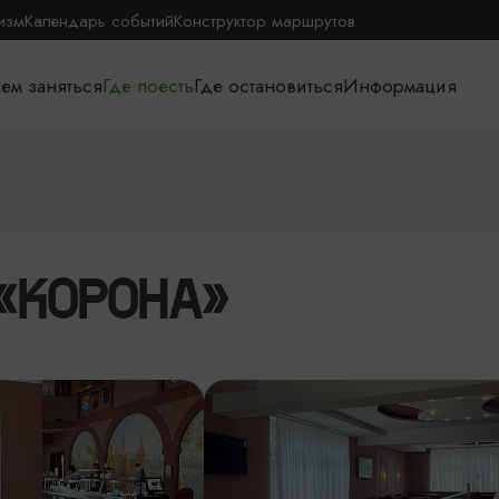
изм
Календарь событий
Конструктор маршрутов
ем заняться
Где поесть
Где остановиться
Информация
«КОРОНА»