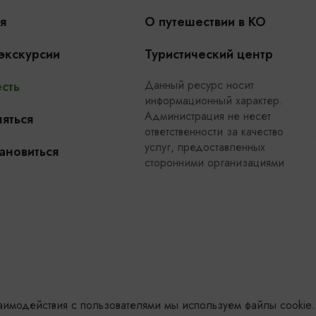
я
О путешествии в КО
 экскурсии
Туристический центр
Данный ресурс носит
сть
информационный характер.
Администрация не несет
яться
ответственности за качество
услуг, предоставленных
ановиться
сторонними организациями
заимодействия с пользователями мы используем файлы cookie.