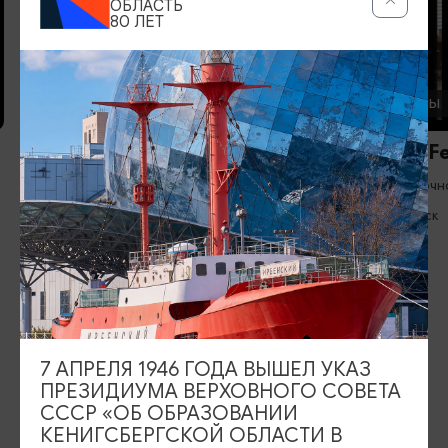
ОБЛАСТЬ
80 ЛЕТ
РЕСТОРАНЫ
РЕСТОРАНЫ
Ресторан Мане/Mane
Ресторан Fel
(закрыт)
Круглосуточн
11:00-23:00
Светлогорск
Калининград
ИЩИТЕ ТАКЖЕ НА НАШЕМ САЙТЕ
7 АПРЕЛЯ 1946 ГОДА ВЫШЕЛ УКАЗ
ПРЕЗИДИУМА ВЕРХОВНОГО СОВЕТА
СССР «ОБ ОБРАЗОВАНИИ
Серебряное ожерелье
Электронная виза
КЕНИГСБЕРГСКОЙ ОБЛАСТИ В