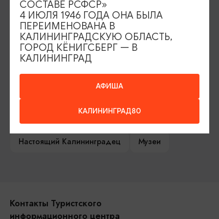
СОСТАВЕ РСФСР»
Туры и экскурсии
Афиша мероприятий
4 ИЮЛЯ 1946 ГОДА ОНА БЫЛА
ПЕРЕИМЕНОВАНА В
Сувениры
Гостевая книга
КАЛИНИНГРАДСКУЮ ОБЛАСТЬ,
ГОРОД КЁНИГСБЕРГ — В
Гиды и экскурсоводы
КАЛИНИНГРАД
Достопримечательности
Карты и маршруты
АФИША
Рестораны
Гостиницы
Как доехать
КАЛИНИНГРАД80
Компас Балтийской кухни
Настоящий Калининградец
Музеи
Контакты Туристского
информационного центра