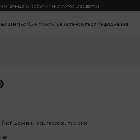
изм
Календарь событий
Конструктор маршрутов
ем заняться
Где поесть
Где остановиться
Информация
»
бной деревни, есть терраса, парковка.
ская