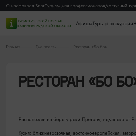
О нас
Новости
Блог
Туризм для профессионалов
Доступный тур
ТУРИСТИЧЕСКИЙ ПОРТАЛ
Афиша
Туры и экскурсии
Ч
КАЛИНИНГРАДСКОЙ ОБЛАСТИ
Главная
Где поесть
Ресторан «Бо бо»
РЕСТОРАН «БО БО
Расположен на берегу реки Преголя, недалеко от Ры
Кухня: ближневосточная, восточноевропейская, автор