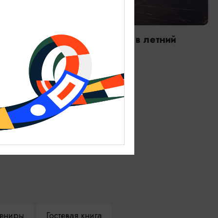
РЕСТОРАНЫ
Ла Луна/La Luna (работает в летний
период)
Ежедневно с 12:00 до 21:00
Зеленоградск
ениры
Гостевая книга