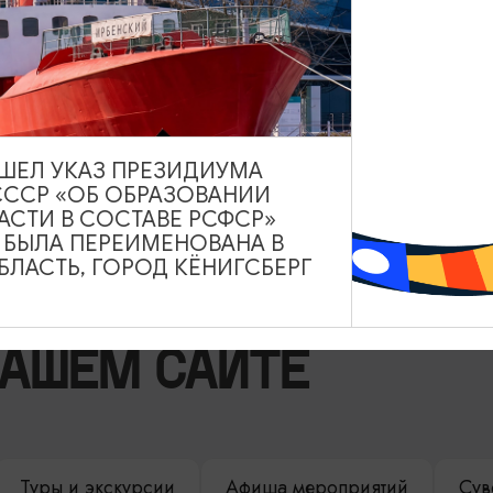
РЕСТОРАНЫ
Ресторан «Кочар»
Ежедневно с 10:00 до 23:00
Черняховск
ВЫШЕЛ УКАЗ ПРЕЗИДИУМА
СССР «ОБ ОБРАЗОВАНИИ
АСТИ В СОСТАВЕ РСФСР»
А БЫЛА ПЕРЕИМЕНОВАНА В
ЛАСТЬ, ГОРОД КЁНИГСБЕРГ
НАШЕМ САЙТЕ
Туры и экскурсии
Афиша мероприятий
Сув