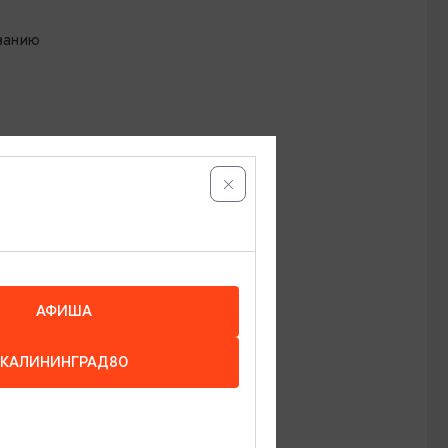
ванию
ми..
АФИША
КАЛИНИНГРАД80