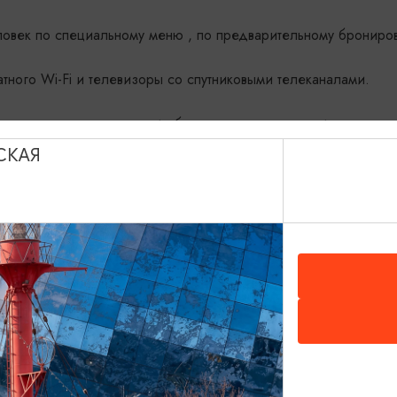
ловек по специальному меню , по предварительному брониро
атного Wi-Fi и телевизоры со спутниковыми телеканалами.
аэрохоккеем, настольным футболом, раскрасками и фломастера
нковские карты.
СКАЯ
асноармейская, 27
Показать на карте
-Сб: 10:00- 00:00; Вс: 11:00-22:00
 (900) 354-04-04