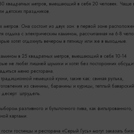
30 квадратных метров, вмещающий в себя 20 человек. Чаще 
и детских праздников.
х метров. Она состоит из двух зон: в первой зоне расположе
ля отдыха с электрическим камином, рассчитанная на 6-8 чело
ые хотят отдохнуть вечером в пятницу или же в выходные.
камином в 25 квадратных метров, вмещающий в себя 10-14
орые не любят лишней шумихи и хотят без посторонних обсуди
адиться меню ресторана.
радиционной немецкой кухни, такие как: свиная рулька,
готовления из свинины, баранины и курицы, теплый баварский
й десерт штрудель.
ыбором разливного и бутылочного пива, как фильтрованного, 
ьной картами.
ости гостинцы и ресторана «Серый Гусь» могут заказать биз