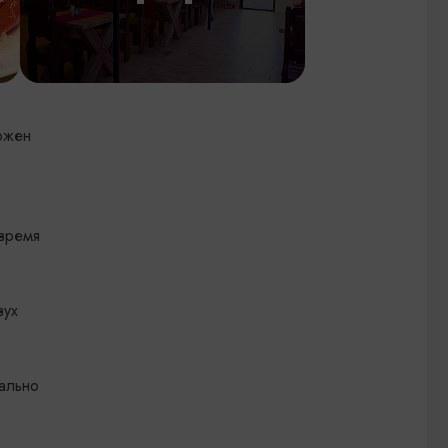
ожен
 время
вух
ально