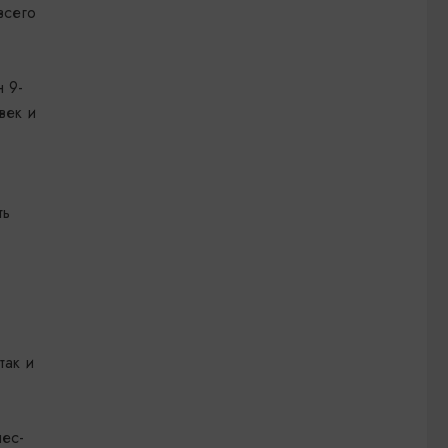
всего
н 9-
век и
ть
так и
нес-