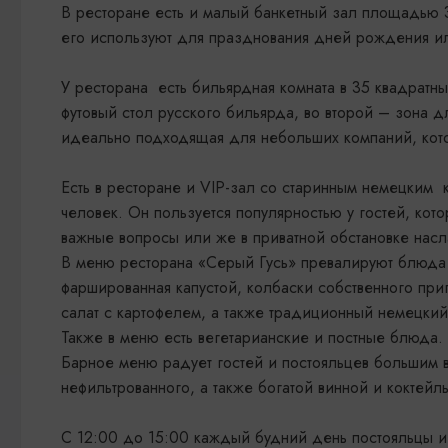
В ресторане есть и малый банкетный зал площадью 
его используют для празднования дней рождения ил
У ресторана есть бильярдная комната в 35 квадратны
футовый стол русского бильярда, во второй – зона д
идеально подходящая для небольших компаний, котор
Есть в ресторане и VIP-зал со старинным немецким 
человек. Он пользуется популярностью у гостей, кот
важные вопросы или же в приватной обстановке насл
В меню ресторана «Серый Гусь» превалируют блюда т
фаршированная капустой, колбаски собственного при
салат с картофелем, а также традиционный немецки
Также в меню есть вегетарианские и постные блюда.
Барное меню радует гостей и постояльцев большим в
нефильтрованного, а также богатой винной и коктейл
С 12:00 до 15:00 каждый будний день постояльцы и г