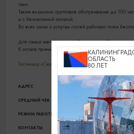
ланч.
Также возможно групповое обслуживание до 100 че
и с безналичной оплатой.
Во всех залах к услугам гостей работают точки беспл
Для самых маленьких гостей есть детский уголок с 
К оплате принимаются как наличные деньги, так и ба
КАЛИНИНГРАД
ОБЛАСТЬ
Гостиница «Серый гусь»
80 ЛЕТ
Багратионовск, ул. Кр
АДРЕС
1000
СРЕДНИЙ ЧЕК
Пн-Чт: 10:00-22:00; Пт
РЕЖИМ РАБОТЫ
+7 (40156) 3-37-75
,
+7
КОНТАКТЫ