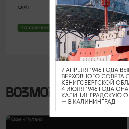
Официальный сайт
САЙТ
ВКонтакте
РУССКАЯ КУХНЯ
НЕМЕЦКАЯ КУХНЯ
7 АПРЕЛЯ 1946 ГОДА 
ВЕРХОВНОГО СОВЕТА 
КЕНИГСБЕРГСКОЙ ОБЛ
4 ИЮЛЯ 1946 ГОДА ОН
ВОЗМОЖНО ВАС ЗА
КАЛИНИНГРАДСКУЮ ОБ
— В КАЛИНИНГРАД