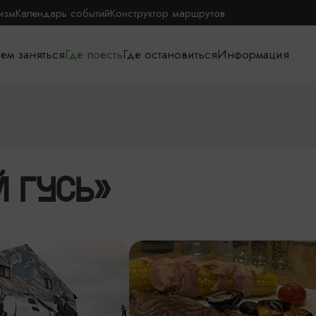
изм
Календарь событий
Конструктор маршрутов
ем заняться
Где поесть
Где остановиться
Информация
Й ГУСЬ»