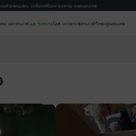
изм
Календарь событий
Конструктор маршрутов
ем заняться
Где поесть
Где остановиться
Информация
»