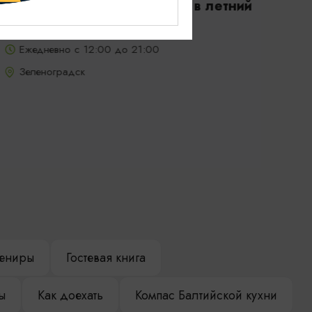
Ла Луна/La Luna (работает в летний
период)
Ежедневно с 12:00 до 21:00
Зеленоградск
ениры
Гостевая книга
ы
Как доехать
Компас Балтийской кухни