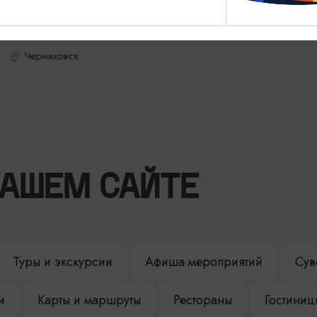
Ресторан «Кочар»
Ежедневно с 10:00 до 23:00
Черняховск
НАШЕМ САЙТЕ
Туры и экскурсии
Афиша мероприятий
Сув
и
Карты и маршруты
Рестораны
Гостиниц