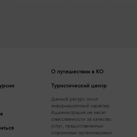
О путешествии в КО
урсии
Туристический центр
Данный ресурс носит
информационный характер.
Администрация не несет
я
ответственности за качество
услуг, предоставленных
иться
сторонними организациями