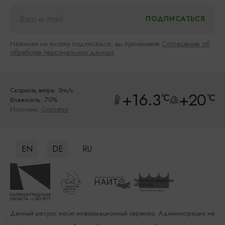
Нажимая на кнопку подписаться, вы принимаете
Соглашение об
обработке персональных данных
Скорость ветра: 5m/s
+16.3
+20
°C
°C
Влажность: 70%
Источник:
Gismeteo
EN
DE
RU
Данный ресурс носит информационный характер. Администрация не
несет ответственности за качество услуг, предоставленных