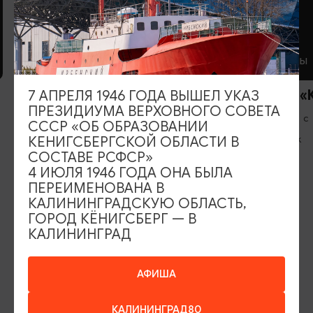
КАФЕ
РЕСТОРАНЫ
Кафе «Чулан»
Ресторан «
7 АПРЕЛЯ 1946 ГОДА ВЫШЕЛ УКАЗ
ПРЕЗИДИУМА ВЕРХОВНОГО СОВЕТА
Вс-Пт: 11:00-21:00, Сб: 13:00-21:00
Ежедневно с
СССР «ОБ ОБРАЗОВАНИИ
Правдинск
Черняховск
КЕНИГСБЕРГСКОЙ ОБЛАСТИ В
СОСТАВЕ РСФСР»
4 ИЮЛЯ 1946 ГОДА ОНА БЫЛА
ПЕРЕИМЕНОВАНА В
КАЛИНИНГРАДСКУЮ ОБЛАСТЬ,
ГОРОД КЁНИГСБЕРГ — В
ИЩИТЕ ТАКЖЕ НА НАШЕМ САЙТЕ
КАЛИНИНГРАД
АФИША
Серебряное ожерелье
Электронная виза
Туры и экскурсии
Афиша мероприятий
КАЛИНИНГРАД80