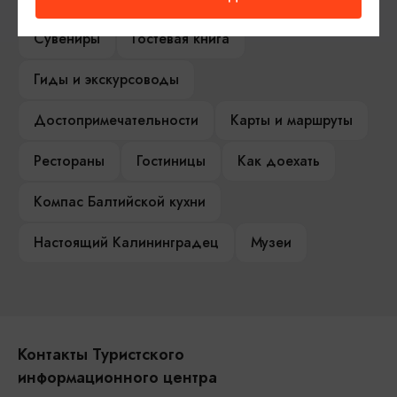
Сувениры
Гостевая книга
Гиды и экскурсоводы
Достопримечательности
Карты и маршруты
Рестораны
Гостиницы
Как доехать
Компас Балтийской кухни
Настоящий Калининградец
Музеи
Контакты Туристского
информационного центра