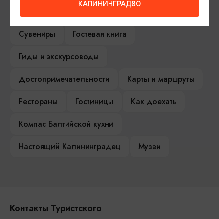
КАЛИНИНГРАД80
Туры и экскурсии
Афиша мероприятий
Сувениры
Гостевая книга
Гиды и экскурсоводы
Достопримечательности
Карты и маршруты
Рестораны
Гостиницы
Как доехать
Компас Балтийской кухни
Настоящий Калининградец
Музеи
Контакты Туристского