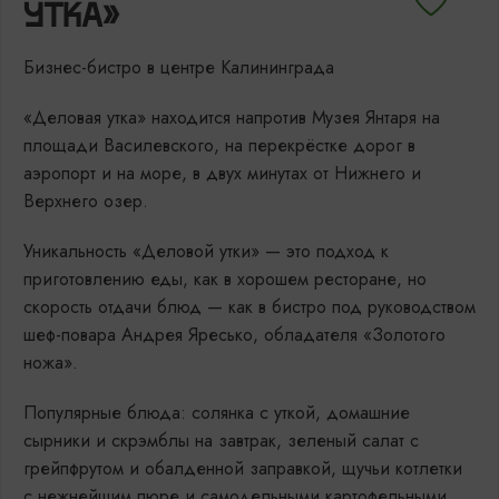
УТКА»
Бизнес-бистро в центре Калининграда
«Деловая утка» находится напротив Музея Янтаря на
площади Василевского, на перекрёстке дорог в
аэропорт и на море, в двух минутах от Нижнего и
Верхнего озер.
Уникальность «Деловой утки» — это подход к
приготовлению еды, как в хорошем ресторане, но
скорость отдачи блюд — как в бистро под руководством
шеф-повара Андрея Яресько, обладателя «Золотого
ножа».
Популярные блюда: солянка с уткой, домашние
сырники и скрэмблы на завтрак, зеленый салат с
грейпфрутом и обалденной заправкой, щучьи котлетки
с нежнейшим пюре и самодельными картофельными