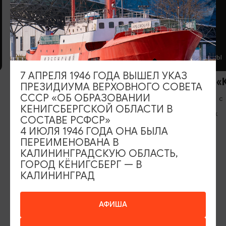
КАФЕ
РЕСТОРАНЫ
7 АПРЕЛЯ 1946 ГОДА ВЫШЕЛ УКАЗ
Кафе «Чулан»
Ресторан «
ПРЕЗИДИУМА ВЕРХОВНОГО СОВЕТА
СССР «ОБ ОБРАЗОВАНИИ
Вс-Пт: 11:00-21:00, Сб: 13:00-21:00
Ежедневно с
КЕНИГСБЕРГСКОЙ ОБЛАСТИ В
Правдинск
Черняховск
СОСТАВЕ РСФСР»
4 ИЮЛЯ 1946 ГОДА ОНА БЫЛА
ПЕРЕИМЕНОВАНА В
КАЛИНИНГРАДСКУЮ ОБЛАСТЬ,
ГОРОД КЁНИГСБЕРГ — В
КАЛИНИНГРАД
ИЩИТЕ ТАКЖЕ НА НАШЕМ САЙТЕ
АФИША
Серебряное ожерелье
Электронная виза