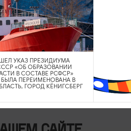
РЕСТОРАНЫ
Ресторан «Строганина»
Ежедневно с 12:00 до 24:00
ВЫШЕЛ УКАЗ ПРЕЗИДИУМА
СССР «ОБ ОБРАЗОВАНИИ
Калининград
АСТИ В СОСТАВЕ РСФСР»
А БЫЛА ПЕРЕИМЕНОВАНА В
ЛАСТЬ, ГОРОД КЁНИГСБЕРГ
НАШЕМ САЙТЕ