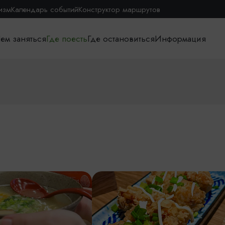
изм
Календарь событий
Конструктор маршрутов
ем заняться
Где поесть
Где остановиться
Информация