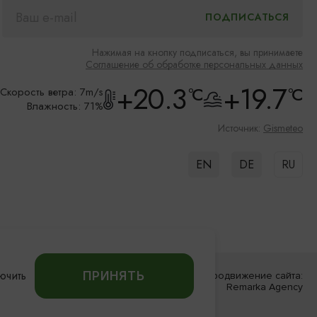
Нажимая на кнопку подписаться, вы принимаете
Соглашение об обработке персональных данных
+20.3
+19.7
°C
°C
Скорость ветра: 7m/s
Влажность: 71%
Источник:
Gismeteo
EN
DE
RU
ючить
ПРИНЯТЬ
Разработка сайта:
Продвижение сайта:
«Решение»
Remarka Agency