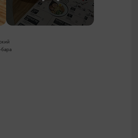
окий
-бара