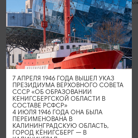
Зеленоградс
ИЩИТЕ ТАКЖЕ НА НАШЕМ САЙТЕ
Серебряное ожерелье
Электронная виза
Туры и экскурсии
Афиша мероприятий
7 АПРЕЛЯ 1946 ГОДА ВЫШЕЛ УКАЗ
ПРЕЗИДИУМА ВЕРХОВНОГО СОВЕТА
Сувениры
Гостевая книга
СССР «ОБ ОБРАЗОВАНИИ
КЕНИГСБЕРГСКОЙ ОБЛАСТИ В
Гиды и экскурсоводы
СОСТАВЕ РСФСР»
4 ИЮЛЯ 1946 ГОДА ОНА БЫЛА
Достопримечательности
Карты и маршруты
ПЕРЕИМЕНОВАНА В
КАЛИНИНГРАДСКУЮ ОБЛАСТЬ,
Рестораны
Гостиницы
Как доехать
ГОРОД КЁНИГСБЕРГ — В