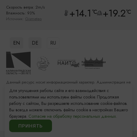
Скорость ветра: 2m/s
+14.1
+19.2
°C
°C
Влажность: 93%
Источник:
Gismeteo
EN
DE
RU
Данный ресурс носит информационный характер. Администрация не
несет ответственности за качество услуг, предоставленных
Для улучшения работы сайта и его взаимодействия с
сторонними организациями
пользователями мы используем файлы cookie. Продолжая
работу с сайтом, Вы разрешаете использование cookie-файлов.
Разработка сайта: «Решение»
Вы всегда можете отключить файлы cookie в настройках Вашего
Продвижение сайта: Remarka Agency
браузера.
Согласие на обработку персональных данных.
© 2011–2026 «Туристский информационный центр
Калининградской области»
ПРИНЯТЬ