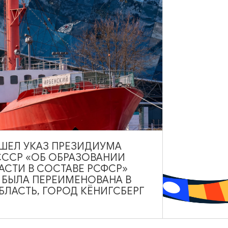
ВЫШЕЛ УКАЗ ПРЕЗИДИУМА
РЕСТОРАНЫ
СССР «ОБ ОБРАЗОВАНИИ
АСТИ В СОСТАВЕ РСФСР»
Ресторан «Кочар»
А БЫЛА ПЕРЕИМЕНОВАНА В
ЛАСТЬ, ГОРОД КЁНИГСБЕРГ
Ежедневно с 10:00 до 23:00
Черняховск