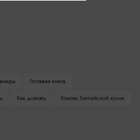
ениры
Гостевая книга
ы
Как доехать
Компас Балтийской кухни