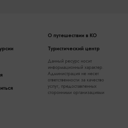
О путешествии в КО
урсии
Туристический центр
Данный ресурс носит
информационный характер.
Администрация не несет
я
ответственности за качество
услуг, предоставленных
иться
сторонними организациями