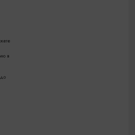
ожете
ию в
 до