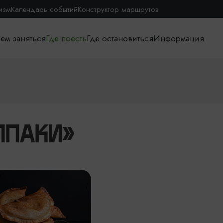
изм
Календарь событий
Конструктор маршрутов
ем заняться
Где поесть
Где остановиться
Информация
ЛПАКИ»