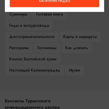
КАЛИНИНГРАД80
Туры и экскурсии
Афиша мероприятий
Сувениры
Гостевая книга
Гиды и экскурсоводы
Достопримечательности
Карты и маршруты
Рестораны
Гостиницы
Как доехать
Компас Балтийской кухни
Настоящий Калининградец
Музеи
Контакты Туристского
информационного центра