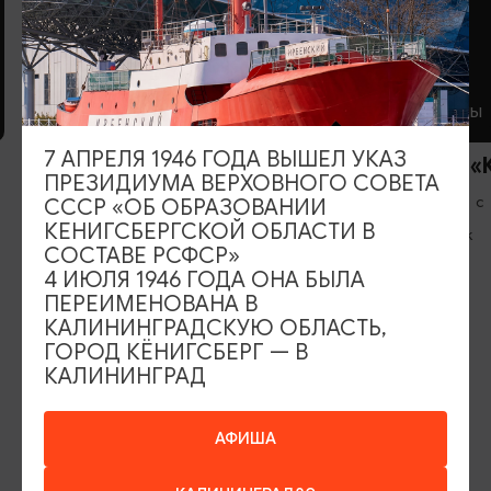
КАФЕ
РЕСТОРАНЫ
7 АПРЕЛЯ 1946 ГОДА ВЫШЕЛ УКАЗ
Кафе «Чулан»
Ресторан «
ПРЕЗИДИУМА ВЕРХОВНОГО СОВЕТА
Вс-Пт: 11:00-21:00, Сб: 13:00-21:00
Ежедневно с
СССР «ОБ ОБРАЗОВАНИИ
КЕНИГСБЕРГСКОЙ ОБЛАСТИ В
Правдинск
Черняховск
СОСТАВЕ РСФСР»
4 ИЮЛЯ 1946 ГОДА ОНА БЫЛА
ПЕРЕИМЕНОВАНА В
КАЛИНИНГРАДСКУЮ ОБЛАСТЬ,
ГОРОД КЁНИГСБЕРГ — В
КАЛИНИНГРАД
ИЩИТЕ ТАКЖЕ НА НАШЕМ САЙТЕ
АФИША
Серебряное ожерелье
Электронная виза