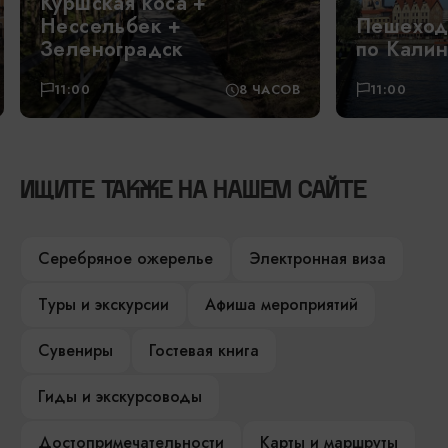
Пешеходная экскурсия
Обзо
по Калининграду
поис
СОВ
11:00
2-2,5 ЧАСА
17:00
ИЩИТЕ ТАКЖЕ НА НАШЕМ САЙТЕ
Серебряное ожерелье
Электронная виза
Туры и экскурсии
Афиша мероприятий
Сувениры
Гостевая книга
Гиды и экскурсоводы
Достопримечательности
Карты и маршруты