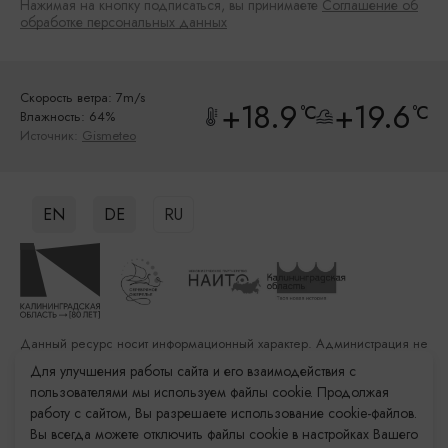
Нажимая на кнопку подписаться, вы принимаете
Соглашение об
обработке персональных данных
Скорость ветра: 7m/s
+18.9
+19.6
°C
°C
Влажность: 64%
Источник:
Gismeteo
EN
DE
RU
Данный ресурс носит информационный характер. Администрация не
несет ответственности за качество услуг, предоставленных
Для улучшения работы сайта и его взаимодействия с
сторонними организациями
пользователями мы используем файлы cookie. Продолжая
работу с сайтом, Вы разрешаете использование cookie-файлов.
Разработка сайта: «Решение»
Вы всегда можете отключить файлы cookie в настройках Вашего
Продвижение сайта: Remarka Agency