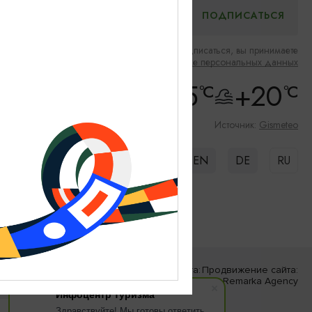
Нажимая на кнопку подписаться, вы принимаете
Соглашение об обработке персональных данных
+16.5
+20
°C
°C
Скорость ветра: 6m/s
Влажность: 69%
Источник:
Gismeteo
EN
DE
RU
Разработка сайта:
Продвижение сайта:
«Решение»
Remarka Agency
Инфоцентр туризма
Здравствуйте! Мы готовы ответить