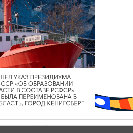
урсии
Туристический центр
Данный ресурс носит
информационный характер.
Администрация не несет
я
ответственности за качество
услуг, предоставленных
иться
сторонними организациями
ВЫШЕЛ УКАЗ ПРЕЗИДИУМА
СССР «ОБ ОБРАЗОВАНИИ
АСТИ В СОСТАВЕ РСФСР»
А БЫЛА ПЕРЕИМЕНОВАНА В
ЛАСТЬ, ГОРОД КЁНИГСБЕРГ