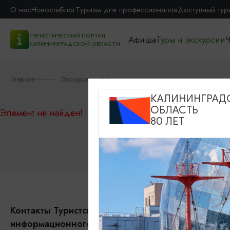
О нас
Новости
Блог
Туризм для профессионалов
Доступный тур
ТУРИСТИЧЕСКИЙ ПОРТАЛ
Афиша
Туры и экскурсии
Ч
КАЛИНИНГРАДСКОЙ ОБЛАСТИ
Главная
Экскурсии и туры
КАЛИНИНГРАД
ОБЛАСТЬ
Элемент не найден!
80 ЛЕТ
Контакты Туристского
События
информационного центра