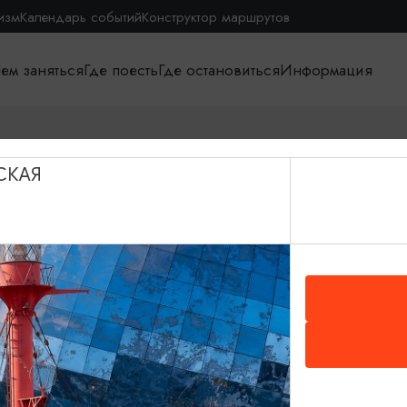
изм
Календарь событий
Конструктор маршрутов
ем заняться
Где поесть
Где остановиться
Информация
СКАЯ
О путешествии в КО