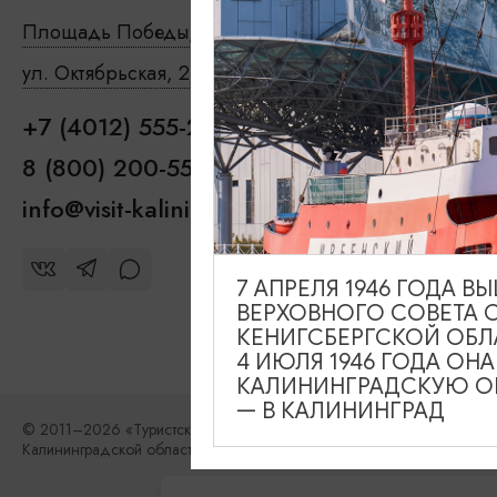
Туры и экск
Площадь Победы, 1
Закрыто
Где поесть
ул. Октябрьская, 2/3
Закрыто
Чем занятьс
+7 (4012) 555-200
Где останов
8 (800) 200-55-39
info@visit-kaliningrad.ru
7 АПРЕЛЯ 1946 ГОДА 
ВЕРХОВНОГО СОВЕТА 
КЕНИГСБЕРГСКОЙ ОБЛ
4 ИЮЛЯ 1946 ГОДА ОН
КАЛИНИНГРАДСКУЮ ОБ
— В КАЛИНИНГРАД
© 2011–2026 «Туристский информационный центр
Калининградской области»