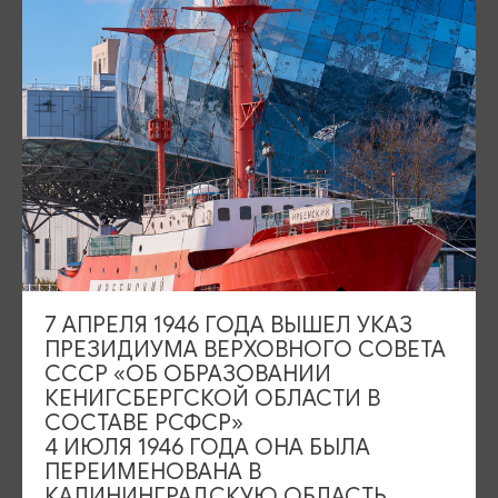
Площадь Победы, 1
Закрыто
ул. Октябрьская, 2/3
Закрыто
События
Туры и экскурсии
Где поесть
Чем заняться
Где остановиться
О путешествии в КО
7 АПРЕЛЯ 1946 ГОДА ВЫШЕЛ УКАЗ
Туристический центр
ПРЕЗИДИУМА ВЕРХОВНОГО СОВЕТА
СССР «ОБ ОБРАЗОВАНИИ
Подпишитесь на рассылку
КЕНИГСБЕРГСКОЙ ОБЛАСТИ В
СОСТАВЕ РСФСР»
4 ИЮЛЯ 1946 ГОДА ОНА БЫЛА
ПЕРЕИМЕНОВАНА В
КАЛИНИНГРАДСКУЮ ОБЛАСТЬ,