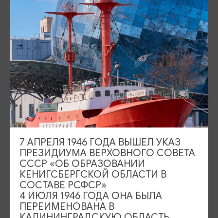
Площадь Победы, 1
Закрыто
ул. Октябрьская, 2/3
Открыто
События
Туры и экскурсии
Где поесть
Чем заняться
Где остановиться
О путешествии в КО
7 АПРЕЛЯ 1946 ГОДА ВЫШЕЛ УКАЗ
Туристический центр
ПРЕЗИДИУМА ВЕРХОВНОГО СОВЕТА
СССР «ОБ ОБРАЗОВАНИИ
Подпишитесь на рассылку
КЕНИГСБЕРГСКОЙ ОБЛАСТИ В
СОСТАВЕ РСФСР»
4 ИЮЛЯ 1946 ГОДА ОНА БЫЛА
ПЕРЕИМЕНОВАНА В
КАЛИНИНГРАДСКУЮ ОБЛАСТЬ,