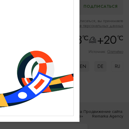
Нажимая на кнопку подписаться, вы принимаете
Соглашение об обработке персональных данных
+16.3
+20
°C
°C
Скорость ветра: 5m/s
Влажность: 70%
Источник:
Gismeteo
EN
DE
RU
Разработка сайта:
Продвижение сайта:
«Решение»
Remarka Agency