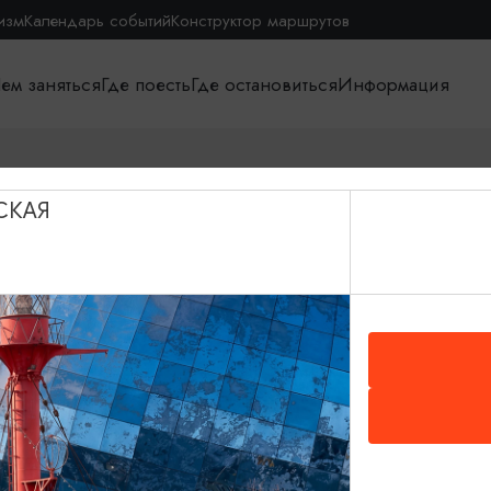
изм
Календарь событий
Конструктор маршрутов
ем заняться
Где поесть
Где остановиться
Информация
СКАЯ
О путешествии в КО