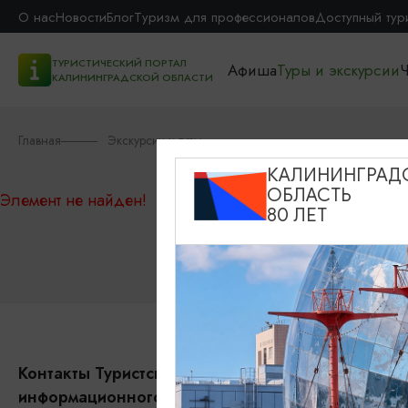
О нас
Новости
Блог
Туризм для профессионалов
Доступный тур
ТУРИСТИЧЕСКИЙ ПОРТАЛ
Афиша
Туры и экскурсии
Ч
КАЛИНИНГРАДСКОЙ ОБЛАСТИ
Главная
Экскурсии и туры
КАЛИНИНГРАД
ОБЛАСТЬ
Элемент не найден!
80 ЛЕТ
Контакты Туристского
События
информационного центра