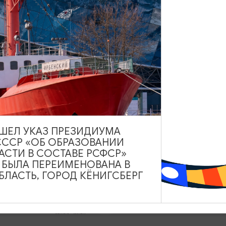
урсии
Туристический центр
Данный ресурс носит
информационный характер.
Администрация не несет
я
ответственности за качество
услуг, предоставленных
иться
сторонними организациями
ВЫШЕЛ УКАЗ ПРЕЗИДИУМА
СССР «ОБ ОБРАЗОВАНИИ
АСТИ В СОСТАВЕ РСФСР»
А БЫЛА ПЕРЕИМЕНОВАНА В
ЛАСТЬ, ГОРОД КЁНИГСБЕРГ