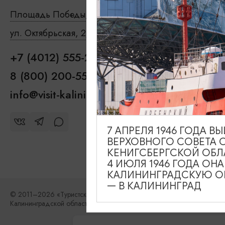
Туры и экск
Площадь Победы, 1
Закрыто
Где поесть
ул. Октябрьская, 2/3
Закрыто
Чем занятьс
+7 (4012) 555-200
Где останов
8 (800) 200-55-39
info@visit-kaliningrad.ru
7 АПРЕЛЯ 1946 ГОДА 
ВЕРХОВНОГО СОВЕТА 
КЕНИГСБЕРГСКОЙ ОБЛ
4 ИЮЛЯ 1946 ГОДА ОН
КАЛИНИНГРАДСКУЮ ОБ
— В КАЛИНИНГРАД
© 2011–2026 «Туристский информационный центр
Калининградской области»