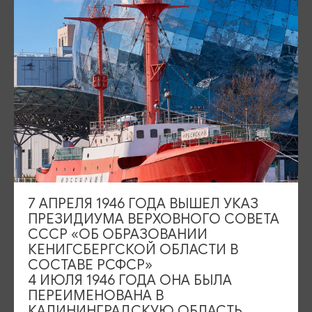
Площадь Победы, 1
Открыто
ул. Октябрьская, 2/3
Открыто
События
Туры и экскурсии
Где поесть
Чем заняться
Где остановиться
О путешествии в КО
7 АПРЕЛЯ 1946 ГОДА ВЫШЕЛ УКАЗ
Туристический центр
ПРЕЗИДИУМА ВЕРХОВНОГО СОВЕТА
СССР «ОБ ОБРАЗОВАНИИ
Подпишитесь на рассылку
КЕНИГСБЕРГСКОЙ ОБЛАСТИ В
СОСТАВЕ РСФСР»
4 ИЮЛЯ 1946 ГОДА ОНА БЫЛА
ПЕРЕИМЕНОВАНА В
КАЛИНИНГРАДСКУЮ ОБЛАСТЬ,