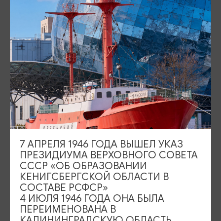
Площадь Победы, 1
Закрыто
ул. Октябрьская, 2/3
Закрыто
События
Туры и экскурсии
Где поесть
Чем заняться
Где остановиться
О путешествии в КО
7 АПРЕЛЯ 1946 ГОДА ВЫШЕЛ УКАЗ
Туристический центр
ПРЕЗИДИУМА ВЕРХОВНОГО СОВЕТА
СССР «ОБ ОБРАЗОВАНИИ
Подпишитесь на рассылку
КЕНИГСБЕРГСКОЙ ОБЛАСТИ В
СОСТАВЕ РСФСР»
4 ИЮЛЯ 1946 ГОДА ОНА БЫЛА
ПЕРЕИМЕНОВАНА В
КАЛИНИНГРАДСКУЮ ОБЛАСТЬ,