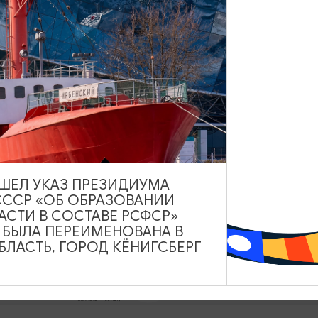
 экскурсии
Туристический центр
Данный ресурс носит
сть
информационный характер.
Администрация не несет
яться
ответственности за качество
услуг, предоставленных
ановиться
сторонними организациями
ВЫШЕЛ УКАЗ ПРЕЗИДИУМА
СССР «ОБ ОБРАЗОВАНИИ
АСТИ В СОСТАВЕ РСФСР»
А БЫЛА ПЕРЕИМЕНОВАНА В
ЛАСТЬ, ГОРОД КЁНИГСБЕРГ