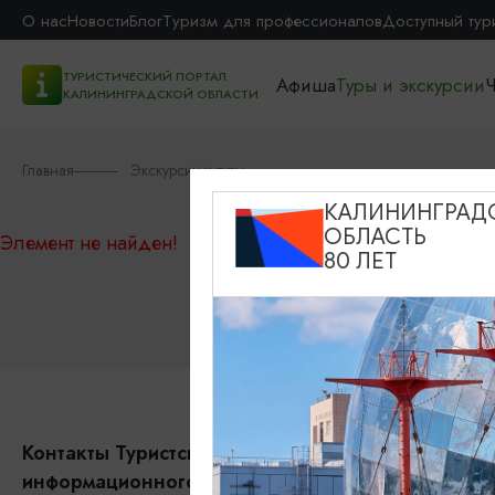
О нас
Новости
Блог
Туризм для профессионалов
Доступный тур
ТУРИСТИЧЕСКИЙ ПОРТАЛ
Афиша
Туры и экскурсии
Ч
КАЛИНИНГРАДСКОЙ ОБЛАСТИ
Главная
Экскурсии и туры
КАЛИНИНГРАД
ОБЛАСТЬ
Элемент не найден!
80 ЛЕТ
Контакты Туристского
Событи
информационного центра