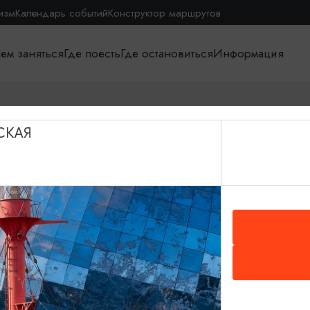
изм
Календарь событий
Конструктор маршрутов
ем заняться
Где поесть
Где остановиться
Информация
СКАЯ
я
О путешествии в КО