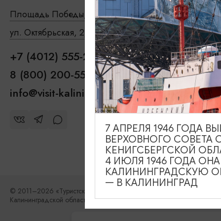
Туры и
Площадь Победы, 1
Откроется в 09:00
Где пое
ул. Октябрьская, 2/3
Откроется в 09:00
Чем зан
+7 (4012) 555-200
Где ост
8 (800) 200-55-39
info@visit-kaliningrad.ru
7 АПРЕЛЯ 1946 ГОДА 
ВЕРХОВНОГО СОВЕТА 
КЕНИГСБЕРГСКОЙ ОБЛ
4 ИЮЛЯ 1946 ГОДА ОН
КАЛИНИНГРАДСКУЮ ОБ
— В КАЛИНИНГРАД
© 2011–2026 «Туристский информационный центр
Калининградской области»