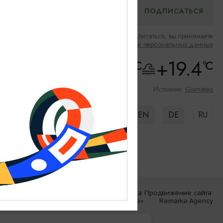
Нажимая на кнопку подписаться, вы принимаете
Соглашение об обработке персональных данных
+21.5
+19.4
°C
°C
Скорость ветра: 3m/s
Влажность: 86%
Источник:
Gismeteo
EN
DE
RU
Разработка сайта:
Продвижение сайта:
«Решение»
Remarka Agency