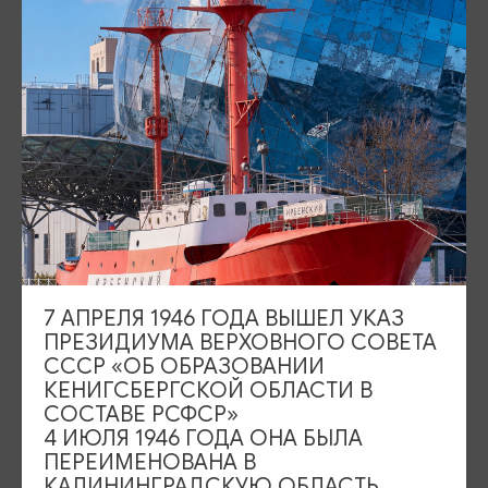
Площадь Победы, 1
Открыто
ул. Октябрьская, 2/3
Открыто
События
Туры и экскурсии
Где поесть
Чем заняться
Где остановиться
О путешествии в КО
7 АПРЕЛЯ 1946 ГОДА ВЫШЕЛ УКАЗ
Туристический центр
ПРЕЗИДИУМА ВЕРХОВНОГО СОВЕТА
СССР «ОБ ОБРАЗОВАНИИ
Подпишитесь на рассылку
КЕНИГСБЕРГСКОЙ ОБЛАСТИ В
СОСТАВЕ РСФСР»
4 ИЮЛЯ 1946 ГОДА ОНА БЫЛА
ПЕРЕИМЕНОВАНА В
КАЛИНИНГРАДСКУЮ ОБЛАСТЬ,