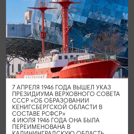
Площадь Победы, 1
Закрыто
ул. Октябрьская, 2/3
Закрыто
События
Туры и экскурсии
Где поесть
Чем заняться
Где остановиться
О путешествии в КО
7 АПРЕЛЯ 1946 ГОДА ВЫШЕЛ УКАЗ
Туристический центр
ПРЕЗИДИУМА ВЕРХОВНОГО СОВЕТА
СССР «ОБ ОБРАЗОВАНИИ
Подпишитесь на рассылку
КЕНИГСБЕРГСКОЙ ОБЛАСТИ В
СОСТАВЕ РСФСР»
4 ИЮЛЯ 1946 ГОДА ОНА БЫЛА
ПЕРЕИМЕНОВАНА В
КАЛИНИНГРАДСКУЮ ОБЛАСТЬ,