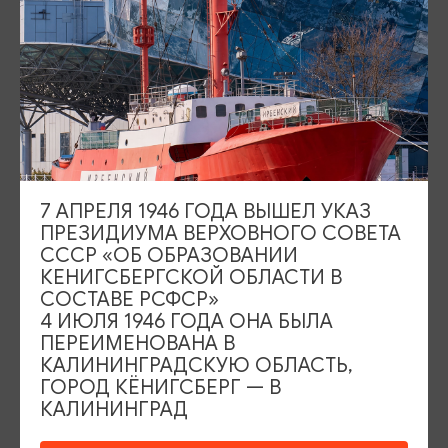
Отправляясь на экскурсию на
Куршскую косу
, вы открываете
перед собой мир удивительной природы и истории. Прогулка по
песчаным дюнам, встречи с уникальными растениями и
восхождение на Эфу – это лишь малая часть того, что ждет вас
на этом удивительном участке Балтийского побережья.
На экскурсии вы узнаете о древних куршах, их обычаях и
традициях, окунетесь в историю колонизации косы, исследуете
уникальные экосистемы и сможете насладиться живописными
видами на Балтийское море.
7 АПРЕЛЯ 1946 ГОДА ВЫШЕЛ УКАЗ
ПРЕЗИДИУМА ВЕРХОВНОГО СОВЕТА
КАК ОПЛАТИТЬ
СССР «ОБ ОБРАЗОВАНИИ
КЕНИГСБЕРГСКОЙ ОБЛАСТИ В
Стоимость экскурсии:
СОСТАВЕ РСФСР»
Взрослый - 3190 руб.
4 ИЮЛЯ 1946 ГОДА ОНА БЫЛА
ПЕРЕИМЕНОВАНА В
Льготный - 3150 руб.
КАЛИНИНГРАДСКУЮ ОБЛАСТЬ,
ГОРОД КЁНИГСБЕРГ — В
экосбор - 400 руб.
Дополнительно оплачивается:
КАЛИНИНГРАД
(только взрослые), переправа на пароме - 210 руб.