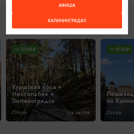
АФИША
КАЛИНИНГРАД80
ВОЗМОЖНО ВАС ЗАИНТЕРЕСУЕТ
2250₽
1500₽
ОТ
ОТ
Куршская коса +
Нессельбек +
Пешеход
Зеленоградск
по Калин
11:00
8 ЧАСОВ
11:00