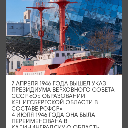
Площадь Победы, 1
Открыто
ул. Октябрьская, 2/3
Открыто
События
Туры и экскурсии
Где поесть
Чем заняться
Где остановиться
О путешествии в КО
7 АПРЕЛЯ 1946 ГОДА ВЫШЕЛ УКАЗ
Туристический центр
ПРЕЗИДИУМА ВЕРХОВНОГО СОВЕТА
СССР «ОБ ОБРАЗОВАНИИ
Подпишитесь на рассылку
КЕНИГСБЕРГСКОЙ ОБЛАСТИ В
СОСТАВЕ РСФСР»
4 ИЮЛЯ 1946 ГОДА ОНА БЫЛА
ПЕРЕИМЕНОВАНА В
КАЛИНИНГРАДСКУЮ ОБЛАСТЬ,