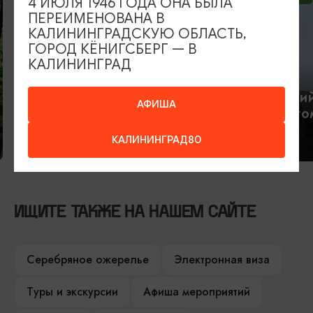
4 ИЮЛЯ 1946 ГОДА ОНА БЫЛА
ПЕРЕИМЕНОВАНА В
КАЛИНИНГРАДСКУЮ ОБЛАСТЬ,
ГОРОД КЁНИГСБЕРГ — В
КАЛИНИНГРАД
Куршская коса и станция
кольцевания птиц
Куршский
АФИША
«Фрингилла»
на друго
КАЛИНИНГРАД80
09:00
9 ЧАСОВ
09:00
ИЩИТЕ ТАКЖЕ НА НАШЕМ САЙТЕ
Серебряное ожерелье
Электронная виза
Туры и экскурсии
Афиша мероприятий