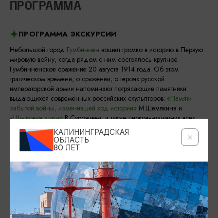
ПРОГРАММА
ПРОГРАММА ЭКСКУРСИИ
Небольшой город
Гумбиннен
вошёл громко в историю в Первую
мировую войну, когда рядом с ним состоялось крупное
Гумбинненское сражение 20 августа 1914 года. Об этом
трагическом времени, о сражении, о героях русской
императорской армии напоминают потрясающие памятники
выдающихся современных российских скульпторов:
«Памяти
забытой войны, изменившей ход истории»
М.Шемякина и
«Штыковая атака»
В.Суровцева; а также церковь-памятник всех
Святых памяти павших в годы Первой мировой войны.
КАЛИНИНГРАДСКАЯ
ОБЛАСТЬ
Во вторую мировую войну город снова будет вписан в летопись
80 ЛЕТ
знаковых событий: именем города будет обозначена
наступательная операция 3го Белорусского фронта на территории
гитлеровской Германии-Гумбинненский прорыв. О двух войнах и
об истории города в целом Вы узнаете в
историко-краеведческом
музее
, одном из лучших музеев не только нашей области, но и
страны. Многие гости говорят так: уже только ради этого
замечательного музея стоило поехать в этот город.