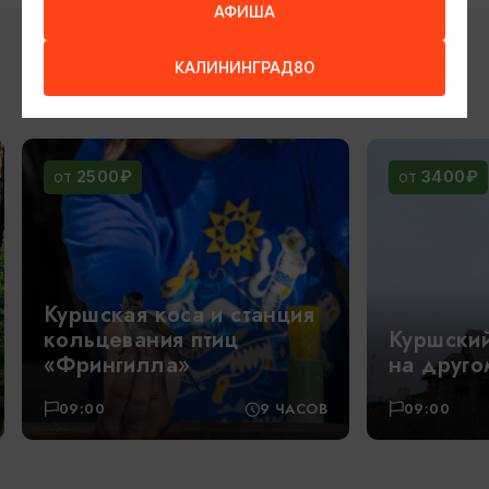
АФИША
КАЛИНИНГРАД80
ВОЗМОЖНО ВАС ЗАИНТЕРЕСУЕТ
2500₽
3400₽
ОТ
ОТ
Куршская коса и станция
кольцевания птиц
Куршский
«Фрингилла»
на друго
09:00
9 ЧАСОВ
09:00