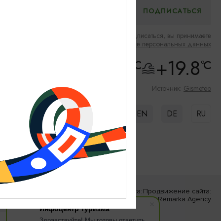
Нажимая на кнопку подписаться, вы принимаете
Соглашение об обработке персональных данных
+19.8
+19.8
°C
°C
Скорость ветра: 3m/s
Влажность: 90%
Источник:
Gismeteo
EN
DE
RU
Разработка сайта:
Продвижение сайта:
«Решение»
Remarka Agency
Инфоцентр туризма
Здравствуйте! Мы готовы ответить