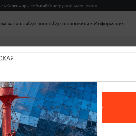
изм
Календарь событий
Конструктор маршрутов
ем заняться
Где поесть
Где остановиться
Информация
СКАЯ
я
О путешествии в КО