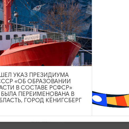
 экскурсии
Туристический центр
Данный ресурс носит
сть
информационный характер.
Администрация не несет
яться
ответственности за качество
услуг, предоставленных
ановиться
сторонними организациями
ВЫШЕЛ УКАЗ ПРЕЗИДИУМА
СССР «ОБ ОБРАЗОВАНИИ
АСТИ В СОСТАВЕ РСФСР»
А БЫЛА ПЕРЕИМЕНОВАНА В
ЛАСТЬ, ГОРОД КЁНИГСБЕРГ