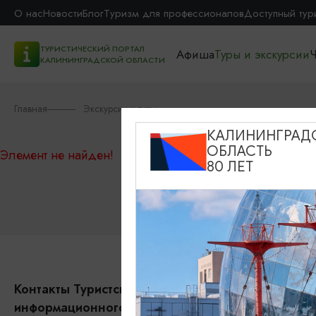
О нас
Новости
Блог
Туризм для профессионалов
Доступный тур
ТУРИСТИЧЕСКИЙ ПОРТАЛ
Афиша
Туры и экскурсии
Ч
КАЛИНИНГРАДСКОЙ ОБЛАСТИ
Главная
Экскурсии и туры
КАЛИНИНГРАД
ОБЛАСТЬ
Элемент не найден!
80 ЛЕТ
Контакты Туристского
Событи
информационного центра