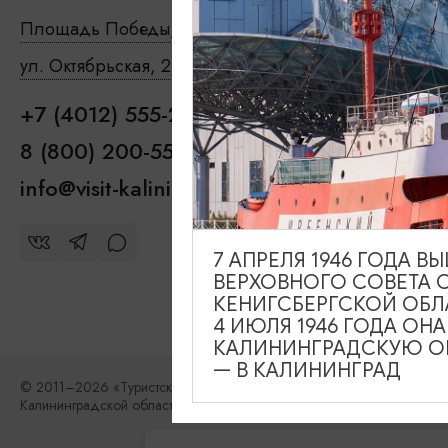
Туры и
Площадь Победы, 1
Откроется в 09:00
Где пое
ул. Октябрьская, 2/3
Откроется в 09:00
Чем зан
+7 (4012) 555-200
Где ост
8 (800) 200-55-39
info@visit-kaliningrad.ru
7 АПРЕЛЯ 1946 ГОДА 
ВЕРХОВНОГО СОВЕТА 
КЕНИГСБЕРГСКОЙ ОБЛ
4 ИЮЛЯ 1946 ГОДА ОН
КАЛИНИНГРАДСКУЮ ОБ
— В КАЛИНИНГРАД
© 2011–2026 «Туристский информационный центр
Калининградской области»