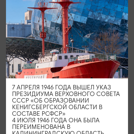
Площадь Победы, 1
Открыто
ул. Октябрьская, 2/3
Открыто
События
Туры и экскурсии
Где поесть
Чем заняться
Где остановиться
О путешествии в КО
7 АПРЕЛЯ 1946 ГОДА ВЫШЕЛ УКАЗ
Туристический центр
ПРЕЗИДИУМА ВЕРХОВНОГО СОВЕТА
СССР «ОБ ОБРАЗОВАНИИ
Подпишитесь на рассылку
КЕНИГСБЕРГСКОЙ ОБЛАСТИ В
СОСТАВЕ РСФСР»
4 ИЮЛЯ 1946 ГОДА ОНА БЫЛА
ПЕРЕИМЕНОВАНА В
КАЛИНИНГРАДСКУЮ ОБЛАСТЬ,