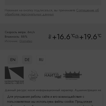
Нажимая на кнопку подписаться, вы принимаете
Соглашение об
обработке персональных данных
Скорость ветра: 6m/s
+16.6
+19.6
°C
°C
Влажность: 88%
Источник:
Gismeteo
EN
DE
RU
Данный ресурс носит информационный характер. Администрация не
несет ответственности за качество услуг, предоставленных
Для улучшения работы сайта и его взаимодействия с
сторонними организациями
пользователями мы используем файлы cookie. Продолжая