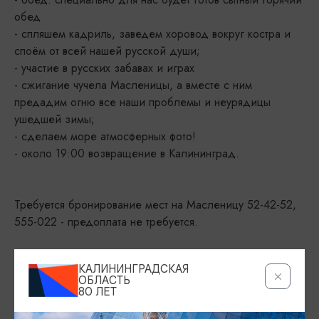
обед
- спляшем кадриль, заведем хоровод вокруг костра и
споём от всей нашей русской души;
- участие в русских забавах и играх
- сжигание чучела Масленицы, а вместе с ним
предадим огню все наши проблемы и неурядицы
ушедшей зимы;
- сделаем море атмосферных фото!
- около 19:00 возвращение в Калининград.
Требуется бронирование мест на Масленицу 52-42-52,
555-022 - предоплата не требуется.
КАЛИНИНГРАДСКАЯ
ОБЛАСТЬ
ДАТА
80 ЛЕТ
22.02.2026, 09:00-19:00