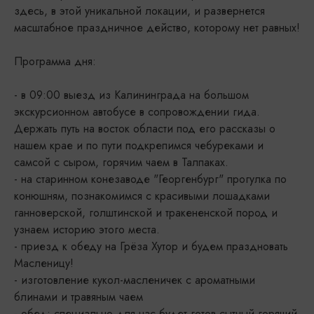
здесь, в этой уникальной локации, и развернется
масштабное праздничное действо, которому нет равных!
Программа дня:
- в 09:00 выезд из Калининграда на большом
экскурсионном автобусе в сопровождении гида.
Держать путь на восток области под его рассказы о
нашем крае и по пути подкрепимся чебуреками и
самсой с сыром, горячим чаем в Талпаках.
- на старинном конезаводе "Георгенбург" прогулка по
конюшням, познакомимся с красивыми лошадками
ганноверской, голштинской и тракененской пород и
узнаем историю этого места.
- приезд к обеду на Грёза Хутор и будем праздновать
Масленицу!
- изготовление кукол-масленичек с ароматными
блинами и травяным чаем
- обед: специально для нас будет готов сытный горячий