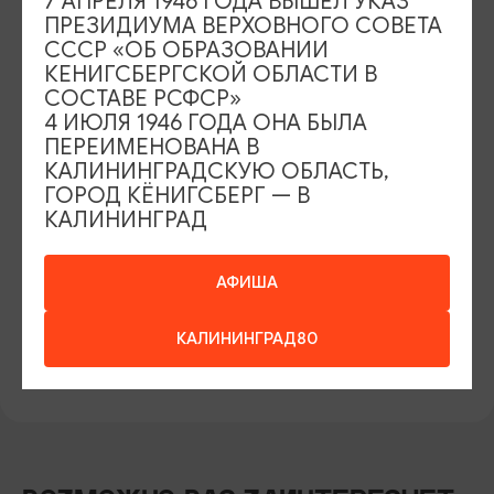
7 АПРЕЛЯ 1946 ГОДА ВЫШЕЛ УКАЗ
ПРЕЗИДИУМА ВЕРХОВНОГО СОВЕТА
ВОЗРАСТНЫЕ ОГРАНИЧЕНИЯ
СССР «ОБ ОБРАЗОВАНИИ
10+
КЕНИГСБЕРГСКОЙ ОБЛАСТИ В
СОСТАВЕ РСФСР»
БИЛЕТЫ
4 ИЮЛЯ 1946 ГОДА ОНА БЫЛА
450-800 рублей
ПЕРЕИМЕНОВАНА В
КАЛИНИНГРАДСКУЮ ОБЛАСТЬ,
ОФИЦИАЛЬНЫЙ САЙТ
ГОРОД КЁНИГСБЕРГ — В
https://www.kaliningradartmuseum.ru/
КАЛИНИНГРАД
TELEGRAM
АФИША
https://t.me/kaliningradartmuseum
ВКОНТАКТЕ
КАЛИНИНГРАД80
https://vk.com/kaliningradartmuseum