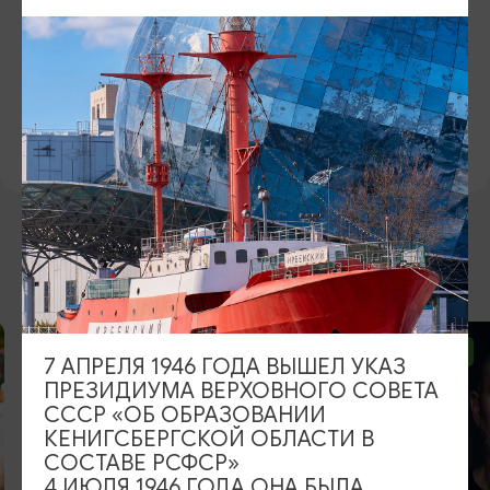
ОФИЦИАЛЬНЫЙ САЙТ
https://barnkaliningrad.ru
ВКОНТАКТЕ
https://vk.com/barn.kaliningrad
ВОЗМОЖНО ВАС ЗАИНТЕРЕСУЕТ
ОТ 2500₽
ОТ 1000₽
7 АПРЕЛЯ 1946 ГОДА ВЫШЕЛ УКАЗ
ПРЕЗИДИУМА ВЕРХОВНОГО СОВЕТА
СССР «ОБ ОБРАЗОВАНИИ
КЕНИГСБЕРГСКОЙ ОБЛАСТИ В
СОСТАВЕ РСФСР»
4 ИЮЛЯ 1946 ГОДА ОНА БЫЛА