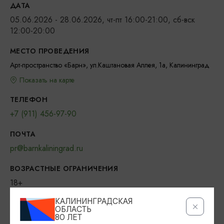
ДАТА
05.06.2026 - 28.06.2026, чт-пт 16:00-21:00, сб-вск
12:00-20:00
МЕСТО ПРОВЕДЕНИЯ
Арт-пространство «Барн», ул.Каштановая Аллея, 1а, Калининград
Показать на карте
ТЕЛЕФОН
+7 (911) 456-97-90
ПОЧТА
pr@barnkaliningrad.ru
ВОЗРАСТНЫЕ ОГРАНИЧЕНИЯ
18+
КАЛИНИНГРАДСКАЯ
БИЛЕТЫ
ОБЛАСТЬ
350 рублей
80 ЛЕТ