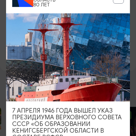
ОБЛАСТЬ
БИЛЕТЫ
80 ЛЕТ
по входным билетам в музей
ОФИЦИАЛЬНЫЙ САЙТ
https://koihm.ru/
ВКОНТАКТЕ
https://vk.com/koihm
ВОЗМОЖНО ВАС ЗАИНТЕРЕСУЕТ
7 АПРЕЛЯ 1946 ГОДА ВЫШЕЛ УКАЗ
ОТ 2500₽
ОТ 1000₽
ПРЕЗИДИУМА ВЕРХОВНОГО СОВЕТА
СССР «ОБ ОБРАЗОВАНИИ
КЕНИГСБЕРГСКОЙ ОБЛАСТИ В