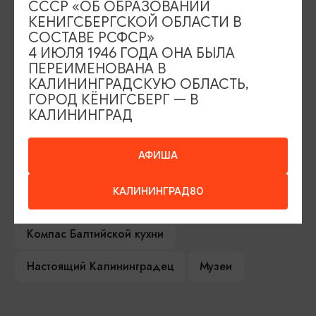
СССР «ОБ ОБРАЗОВАНИИ
КЕНИГСБЕРГСКОЙ ОБЛАСТИ В
СОСТАВЕ РСФСР»
Серебряное ожерелье
Электронная виза
4 ИЮЛЯ 1946 ГОДА ОНА БЫЛА
ПЕРЕИМЕНОВАНА В
Туры и экскурсии
Афиша мероприятий
КАЛИНИНГРАДСКУЮ ОБЛАСТЬ,
ГОРОД КЁНИГСБЕРГ — В
Сувениры
Гостевая книга
КАЛИНИНГРАД
Гиды и экскурсоводы
АФИША
Достопримечательности
Карты и маршруты
КАЛИНИНГРАД80
Рестораны
Гостиницы
Как доехать
Компас Балтийской кухни
Настоящий Калининградец
Музеи