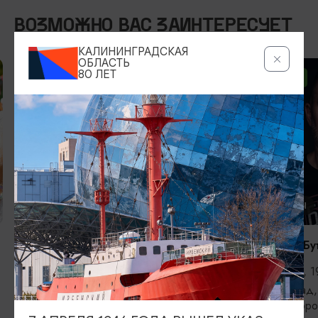
ВОЗМОЖНО ВАС ЗАИНТЕРЕСУЕТ
КАЛИНИНГРАДСКАЯ
ОБЛАСТЬ
80 ЛЕТ
ОТ 2500₽
ОТ 1000₽
КОНЦЕРТЫ
КОНЦЕРТЫ
RADIO TAPOK
Константин Бу
04.09.2026, 20:00
11.09.2026, 1
Калининград, РК «Резиденция
Калининград,
королей»
железнодоро