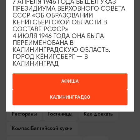
7 АПРЕЛЯ 1946 ГОДА ВЫШЕЛ УКАЗ
ПРЕЗИДИУМА ВЕРХОВНОГО СОВЕТА
СССР «ОБ ОБРАЗОВАНИИ
ИЩИТЕ ТАКЖЕ НА НАШЕМ САЙТЕ
КЕНИГСБЕРГСКОЙ ОБЛАСТИ В
СОСТАВЕ РСФСР»
4 ИЮЛЯ 1946 ГОДА ОНА БЫЛА
Серебряное ожерелье
Электронная виза
ПЕРЕИМЕНОВАНА В
КАЛИНИНГРАДСКУЮ ОБЛАСТЬ,
ГОРОД КЁНИГСБЕРГ — В
Туры и экскурсии
Афиша мероприятий
КАЛИНИНГРАД
Сувениры
Гостевая книга
АФИША
Гиды и экскурсоводы
КАЛИНИНГРАД80
Достопримечательности
Карты и маршруты
Рестораны
Гостиницы
Как доехать
Компас Балтийской кухни