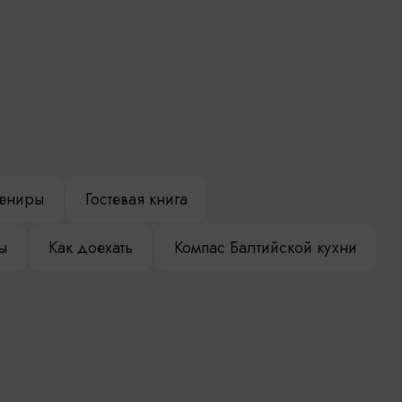
ениры
Гостевая книга
ы
Как доехать
Компас Балтийской кухни