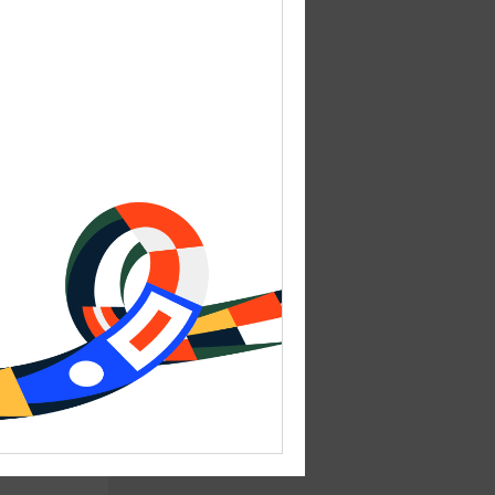
шое
.
сь) до
из
 Типичный