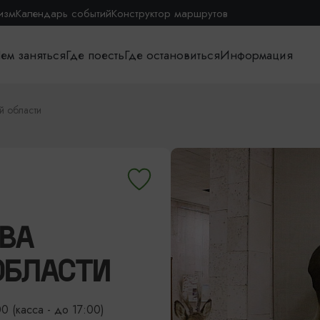
изм
Календарь событий
Конструктор маршрутов
ем заняться
Где поесть
Где остановиться
Информация
й области
ТВА
ОБЛАСТИ
0 (касса - до 17:00)