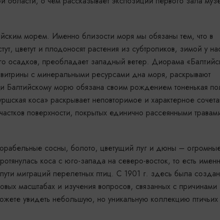
 области, о чем рассказывает экспозиции первого зала музе
йским морем. Именно близости моря мы обязаны тем, что в
т, цветут и плодоносят растения из субтропиков, зимой у на
ого осадков, преобладает западный ветер. Диорама «Балтийс
 витрины с минеральными ресурсами дна моря, раскрывают
 и Балтийскому морю обязана своим рождением тоненькая по
ршская коса» раскрывает неповторимое и характерное сочет
частков поверхности, покрытых единично рассеянными травам
корабельные сосны, болото, цветущий луг и дюны – огромны
ротянулась коса с юго-запада на северо-восток, то есть именн
 пути миграций перелетных птиц. С 1901 г. здесь была созда
совых масштабах и изучения вопросов, связанных с причинами 
можете увидеть небольшую, но уникальную коллекцию птичьих