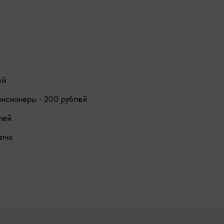
ей
пенсионеры - 200 рублей
лей
атно