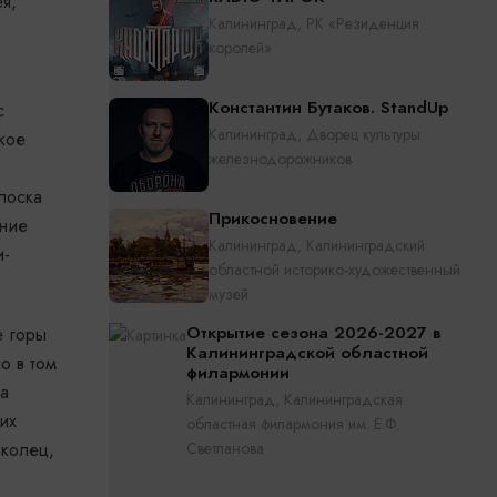
я,
Калининград, РК «Резиденция
королей»
Константин Бутаков. StandUp
с
Калининград, Дворец культуры
кое
железнодорожников
лоска
Прикосновение
ание
Калининград, Калининградский
и-
областной историко-художественный
музей
Открытие сезона 2026-2027 в
е горы
Калининградской областной
о в том
филармонии
на
Калининград, Калининградская
их
областная филармония им. Е.Ф.
 колец,
Светланова