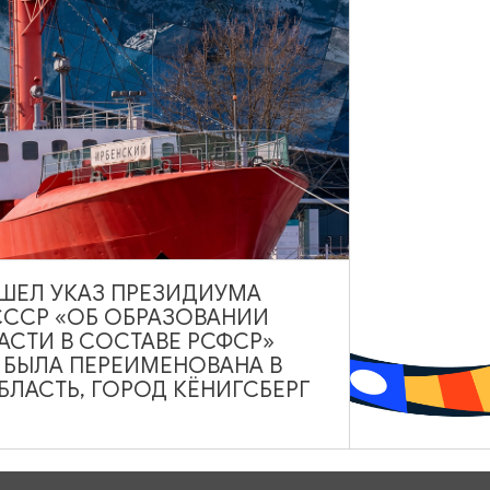
лоры и фауны. Именно такими являются в нашей области Боль
 низинном болоте, как об одном из ландшафтов нашего края
редставителями фауны области, начиная от самых крупных (ло
е животные: крупные волк и рысь, и более мелкие хищники 
ник зверек – ласка (кстати, успешно заселивший городские
окрыты лесами, средний возраст которых составляет 49 лет.
ВЫШЕЛ УКАЗ ПРЕЗИДИУМА
СССР «ОБ ОБРАЗОВАНИИ
ораме «Смешанный лес».
АСТИ В СОСТАВЕ РСФСР»
А БЫЛА ПЕРЕИМЕНОВАНА В
ЛАСТЬ, ГОРОД КЁНИГСБЕРГ
, ежедневно с 10:00 до 18:00 (касса - до 17:00)
ной историко-художественный музей, ул. Клиническая, 21,