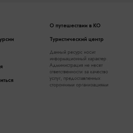
О путешествии в КО
урсии
Туристический центр
Данный ресурс носит
информационный характер.
Администрация не несет
я
ответственности за качество
услуг, предоставленных
иться
сторонними организациями