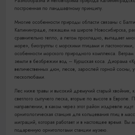
Разнообразна и неповторима природа Калининградской
построенная по ландшафтному принципу.
Многие особенности природы области связаны с Балти
Калининграде, лежащем на широте Новосибирска, расту
сравнительно тепло, а летом прохладно, выпадает мн
море», биогруппы с морскими птицами и ластоногими,
особенности морского природного комплекса. Ветрам
земли в безбрежии вод – Куршская коса. Диорама «Ку
величественных дюн, лесов, зарослей горной сосны, у
песколюбами.
Лес ниже травы и высокий дремучий старый хвойник, 
светлого сыпучего песка, вторые по высоте в Европе. П
направлении, в каком через этот район издревле идут
орнитологическая станция для кольцевания птиц в мас
миграций, которая работает и в настоящее время. Вы 
подаренную орнитологами станции музею.