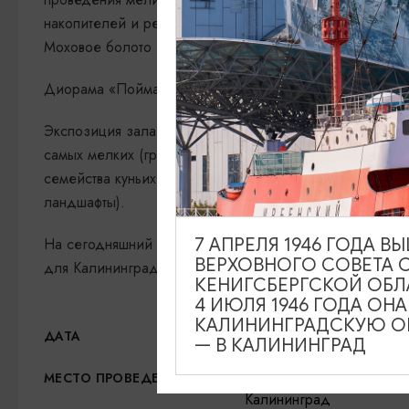
накопителей и регуляторов влаги, как заповедников ф
Моховое болото и болото Целау.
Диорама «Пойма реки и болото» даёт представление о
Экспозиция зала природы позволяет познакомиться с п
самых мелких (грызунов). Привлекают внимание хищны
семейства куньих, среди которых самый маленький хищ
ландшафты).
На сегодняшний день 17,7% территории суши области п
7 АПРЕЛЯ 1946 ГОДА 
ВЕРХОВНОГО СОВЕТА 
для Калининградской области лес представлен на ди
КЕНИГСБЕРГСКОЙ ОБЛ
4 ИЮЛЯ 1946 ГОДА ОН
КАЛИНИНГРАДСКУЮ ОБ
01.01.2023 - 31.12.2026
ДАТА
— В КАЛИНИНГРАД
Калининградский област
МЕСТО ПРОВЕДЕНИЯ
Калининград