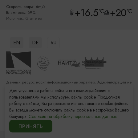
Скорость ветра: 6m/s
+16.5
+20
°C
°C
Влажность: 69%
Источник:
Gismeteo
EN
DE
RU
Данный ресурс носит информационный характер. Администрация не
несет ответственности за качество услуг, предоставленных
Для улучшения работы сайта и его взаимодействия с
сторонними организациями
пользователями мы используем файлы cookie. Продолжая
работу с сайтом, Вы разрешаете использование cookie-файлов.
Разработка сайта: «Решение»
Вы всегда можете отключить файлы cookie в настройках Вашего
Продвижение сайта: Remarka Agency
браузера.
Согласие на обработку персональных данных.
© 2011–2026 «Туристский информационный центр
Калининградской области»
ПРИНЯТЬ