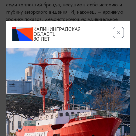
семи коллекций бренда, несущие в себе историю и
глубину авторского видения. И, наконец, – архивную
хронику показов, демонстрирующую удивительное
путешествие янтаря из первоначального замысла в
КАЛИНИНГРАДСКАЯ
захватывающее сценическое чудо.
ОБЛАСТЬ
80 ЛЕТ
Каждый камень, бережно отобранный автором, хранит в
себе память тысячелетий света. Прикоснувшись к этим
украшениям, гости выставки получают возможность
прикоснуться к живым смыслам, запечатленным в
янтаре. Небесные ангелы красоты, словно легкие
вихри, удерживают янтарное искусство в атмосфере
невесомости, полета и безграничной любви.
«ПОЛЁТ СКВОЗЬ МИЛЛИОНЫ ДУШ СОЛНЕЧНОГО
СВЕТА» – это не просто выставка, это приглашение в
мир, где высокое ювелирное искусство встречается с
безграничной фантазией, где янтарь становится холстом
для вечных историй.