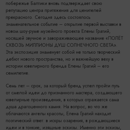
побережье Балтики вновь подтверждает свою
репутацию центра притяжения для ценителей
прекрасного. Сегодня здесь состоялось
знаменательное событие – открытие первой выставки в
новом шоу-руме музейного проекта Елены Гратий,
носящей звучное и завораживающее название «ПОЛЁТ
СКВОЗЬ МИЛЛИОНЫ ДУШ СОЛНЕЧНОГО СВЕТА».
Эта экспозиция знаменует собой не только творческий
дебют нового пространства, но и важнейшую веху в
истории ювелирного бренда Елены Гратий – его
семилетие.
Семь лет – срок, за который бренд успел пройти путь
от смелой идеи до признанного мастера, создающего
ювелирные произведения, в которых отражается сама
душа драгоценного камня. На вопрос, во что же
облачаются ангелы красоты, Елена Гратий находит
поэтический ответ: в искры озарения, в рождающиеся
идеи и в тонкие, изящные эскизы. Именно эти эскизы,