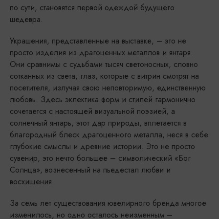
по сути, становятся первой одеждой будущего
шедевра.
Украшения, представленные на выставке, – это не
просто изделия из драгоценных металлов и янтаря.
Они сравнимы с судьбами тысяч светоносных, словно
сотканных из света, глаз, которые с витрин смотрят на
посетителя, излучая свою неповторимую, единственную
любовь. Здесь эклектика форм и стилей гармонично
сочетается с настоящей визуальной поэзией, а
солнечный янтарь, этот дар природы, вплетается в
благородный блеск драгоценного металла, неся в себе
глубокие смыслы и древние истории. Это не просто
сувенир, это нечто большее – символический «Бог
Солнца», вознесенный на пьедестал любви и
восхищения.
За семь лет существования ювелирного бренда многое
изменилось, но одно осталось неизменным –