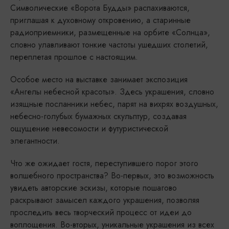
Символические «Ворота Будды» распахиваются,
приглашая к духовному откровению, а старинные
радиоприемники, размещенные на орбите «Солнца»,
словно улавливают тонкие частоты ушедших столетий,
переплетая прошлое с настоящим.
Особое место на выставке занимает экспозиция
«Ангелы небесной красоты». Здесь украшения, словно
изящные посланники небес, парят на вихрях воздушных,
небесно-голубых бумажных скульптур, создавая
ощущение невесомости и футуристической
элегантности.
Что же ожидает гостя, переступившего порог этого
волшебного пространства? Во-первых, это возможность
увидеть авторские эскизы, которые пошагово
раскрывают замысел каждого украшения, позволяя
проследить весь творческий процесс от идеи до
воплощения. Во-вторых, уникальные украшения из всех