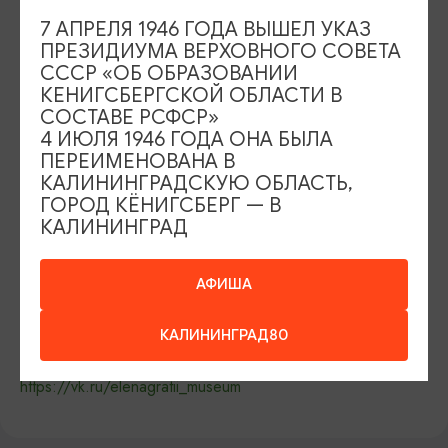
7 АПРЕЛЯ 1946 ГОДА ВЫШЕЛ УКАЗ
ПРЕЗИДИУМА ВЕРХОВНОГО СОВЕТА
ДАТА
СССР «ОБ ОБРАЗОВАНИИ
27.04.2026 - 15.07.2026, 10:00 - 19:00
КЕНИГСБЕРГСКОЙ ОБЛАСТИ В
СОСТАВЕ РСФСР»
МЕСТО ПРОВЕДЕНИЯ
4 ИЮЛЯ 1946 ГОДА ОНА БЫЛА
Музей-галерея Елены Гратий, Зеленоградск, третий Московский
ПЕРЕИМЕНОВАНА В
переулок, 1 , Зеленоградск
КАЛИНИНГРАДСКУЮ ОБЛАСТЬ,
Показать на карте
ГОРОД КЁНИГСБЕРГ — В
КАЛИНИНГРАД
ТЕЛЕФОН
+7 (905) 245-55-14
АФИША
ПОЧТА
greatart100@mail.ru
КАЛИНИНГРАД80
https://vk.ru/elenagratii_museum