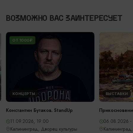
ВОЗМОЖНО ВАС ЗАИНТЕРЕСУЕТ
КО
Откры
Кали
фила
06.
Кал
обл
Све
ВЫСТАВКИ
Прикосновение
06.08.2026 - 05.09.2026
ры
Калининград, Калининградский