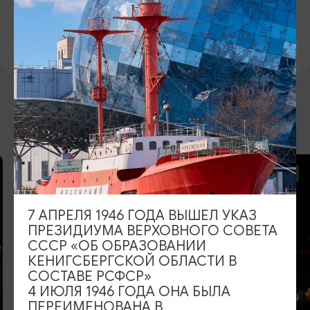
ВКОНТАКТЕ
https://vk.com/artpro_yantarholl
ВОЗМОЖНО ВАС ЗАИНТЕРЕСУЕТ
ОТ 1490₽
ОТ 1500₽
7 АПРЕЛЯ 1946 ГОДА ВЫШЕЛ УКАЗ
ПРЕЗИДИУМА ВЕРХОВНОГО СОВЕТА
СССР «ОБ ОБРАЗОВАНИИ
КЕНИГСБЕРГСКОЙ ОБЛАСТИ В
СОСТАВЕ РСФСР»
КОНЦЕРТЫ
4 ИЮЛЯ 1946 ГОДА ОНА БЫЛА
КОНЦЕРТЫ
ПЕРЕИМЕНОВАНА В