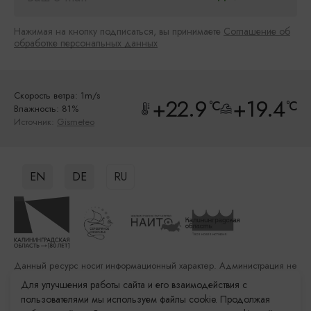
Нажимая на кнопку подписаться, вы принимаете
Соглашение об
обработке персональных данных
Скорость ветра: 1m/s
+22.9
+19.4
°C
°C
Влажность: 81%
Источник:
Gismeteo
EN
DE
RU
Данный ресурс носит информационный характер. Администрация не
несет ответственности за качество услуг, предоставленных
Для улучшения работы сайта и его взаимодействия с
сторонними организациями
пользователями мы используем файлы cookie. Продолжая