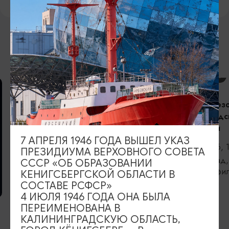
ВОЗМОЖНО ВАС ЗАИНТЕРЕСУЕТ
КОНЦЕРТЫ
Открытие сез
Калининградс
филармонии
7 АПРЕЛЯ 1946 ГОДА ВЫШЕЛ УКАЗ
06.09.2026, 
ПРЕЗИДИУМА ВЕРХОВНОГО СОВЕТА
Калининград,
СССР «ОБ ОБРАЗОВАНИИ
областная фи
КЕНИГСБЕРГСКОЙ ОБЛАСТИ В
Светланова
СОСТАВЕ РСФСР»
ВЫСТАВКИ
4 ИЮЛЯ 1946 ГОДА ОНА БЫЛА
ПЕРЕИМЕНОВАНА В
Прикосновение
КАЛИНИНГРАДСКУЮ ОБЛАСТЬ,