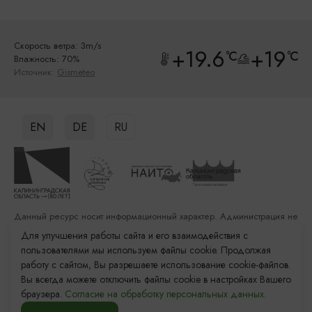
Скорость ветра: 3m/s
+19.6
+19
°C
°C
Влажность: 70%
Источник:
Gismeteo
EN
DE
RU
Данный ресурс носит информационный характер. Администрация не
несет ответственности за качество услуг, предоставленных
Для улучшения работы сайта и его взаимодействия с
сторонними организациями
пользователями мы используем файлы cookie. Продолжая
работу с сайтом, Вы разрешаете использование cookie-файлов.
Разработка сайта: «Решение»
Вы всегда можете отключить файлы cookie в настройках Вашего
Продвижение сайта: Remarka Agency
браузера.
Согласие на обработку персональных данных.
© 2011–2026 «Туристский информационный центр
Калининградской области»