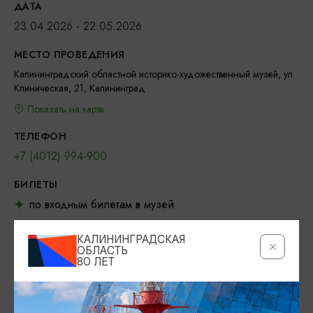
ДАТА
23.04.2026 - 22.05.2026
МЕСТО ПРОВЕДЕНИЯ
Калининградский областной историко-художественный музей, ул.
Клиническая, 21, Калининград
Показать на карте
ТЕЛЕФОН
+7 (4012) 994-900
БИЛЕТЫ
по входным билетам в музей
ОФИЦИАЛЬНЫЙ САЙТ
КАЛИНИНГРАДСКАЯ
ОБЛАСТЬ
https://koihm.ru/
80 ЛЕТ
ВКОНТАКТЕ
https://vk.com/koihm