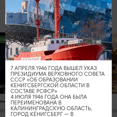
ВОЗМОЖНО ВАС ЗАИНТЕРЕСУЕТ
КОНЦ
Открыти
Калинин
филарм
06.09.
7 АПРЕЛЯ 1946 ГОДА ВЫШЕЛ УКАЗ
ПРЕЗИДИУМА ВЕРХОВНОГО СОВЕТА
Калини
СССР «ОБ ОБРАЗОВАНИИ
област
КЕНИГСБЕРГСКОЙ ОБЛАСТИ В
Светла
ВЫСТАВКИ
СОСТАВЕ РСФСР»
4 ИЮЛЯ 1946 ГОДА ОНА БЫЛА
Прикосновение
ПЕРЕИМЕНОВАНА В
КАЛИНИНГРАДСКУЮ ОБЛАСТЬ,
06.08.2026 - 05.09.2026
ГОРОД КЁНИГСБЕРГ — В