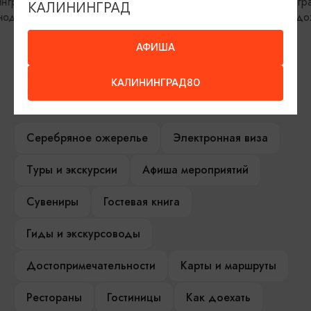
Калининград, Калининградский
КАЛИНИНГРАД
областной историко-художественный
музей
АФИША
КАЛИНИНГРАД80
ИЩИТЕ ТАКЖЕ НА НАШЕМ САЙТЕ
Серебряное ожерелье
Электронная виза
Туры и экскурсии
Афиша мероприятий
Сувениры
Гостевая книга
Гиды и экскурсоводы
Достопримечательности
Карты и маршруты
Рестораны
Гостиницы
Как доехать