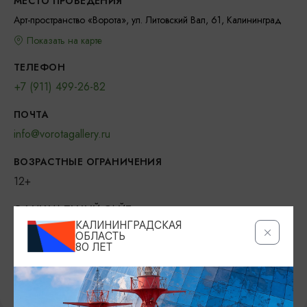
МЕСТО ПРОВЕДЕНИЯ
Арт-пространство «Ворота», ул. Литовский Вал, 61, Калининград
Показать на карте
ТЕЛЕФОН
+7 (911) 499-26-82
ПОЧТА
info@vorotagallery.ru
ВОЗРАСТНЫЕ ОГРАНИЧЕНИЯ
12+
ОФИЦИАЛЬНЫЙ САЙТ
КАЛИНИНГРАДСКАЯ
https://vorotagallery.ru/
ОБЛАСТЬ
80 ЛЕТ
ВКОНТАКТЕ
https://vk.com/vorotagallery