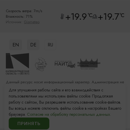
Скорость ветра: 7m/s
+19.9
+19.7
°C
°C
Влажность: 71%
Источник:
Gismeteo
EN
DE
RU
Данный ресурс носит информационный характер. Администрация не
несет ответственности за качество услуг, предоставленных
Для улучшения работы сайта и его взаимодействия с
сторонними организациями
пользователями мы используем файлы cookie. Продолжая
работу с сайтом, Вы разрешаете использование cookie-файлов.
Разработка сайта: «Решение»
Вы всегда можете отключить файлы cookie в настройках Вашего
Продвижение сайта: Remarka Agency
браузера.
Согласие на обработку персональных данных.
© 2011–2026 «Туристский информационный центр
Калининградской области»
ПРИНЯТЬ