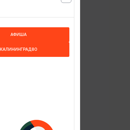
 аппарате
новил на
одный
АФИША
 первого
еддверии
КАЛИНИНГРАД80
е.
тура
ской
ового
ках,
ортрет на
х