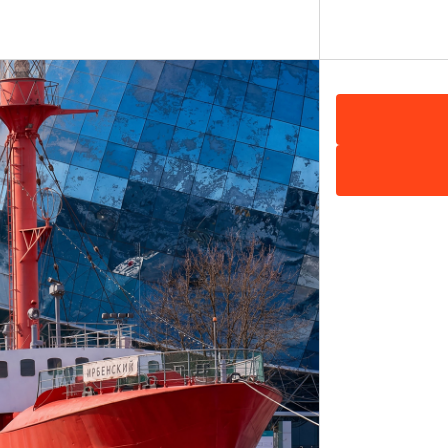
исследователя, стало первое в мире подлёдное погружение на
кипаж «Мира-1», в числе которых был Артур Чилингаров, уста
тров флаг России, выполненный из титана. Сегодня глубоков
се Музея Мирового океана.
ами России. Его имя занесено в Книгу рекордов Гиннесса как
ывать на обоих полюсах планеты. А в октябре 2013 года в пр
и и Антарктики зажег олимпийский огонь на Северном полюс
ития Калининграда и Музея Мирового океана: при участии Ар
 о сотрудничестве между РГО и правительством Калининград
ки в регионе и развитию направлений, связанных с защитой
ира Калининградского отделения РГО находится в Музее Мир
тлана Сивкова.
изни покорителя двух полюсов, запечатленными на фотосним
рпуса Музея Мирового океана. Выставка «Артур Чилингаров: п
радость географических открытий и суровый характер ледяны