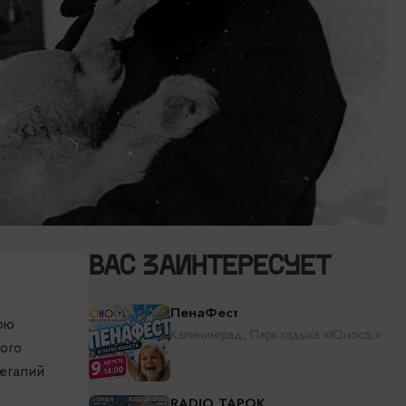
ВАС ЗАИНТЕРЕСУЕТ
ПенаФест
рою
Калининград, Парк отдыха «Юность»
ого
регалий
RADIO TAPOK