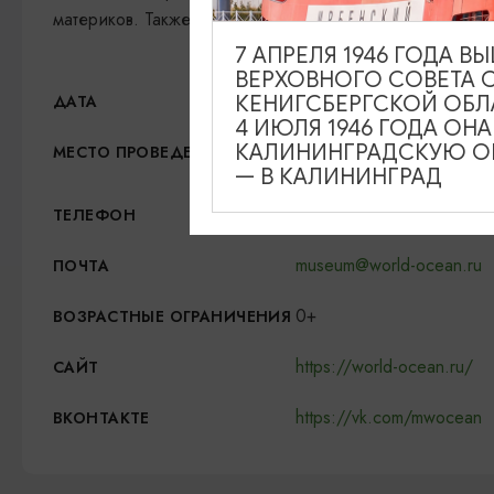
материков. Также посетители смогут увидеть предметы
7 АПРЕЛЯ 1946 ГОДА 
ВЕРХОВНОГО СОВЕТА 
27.11.2025 - 31.03.2026
ДАТА
КЕНИГСБЕРГСКОЙ ОБЛ
4 ИЮЛЯ 1946 ГОДА ОН
КАЛИНИНГРАДСКУЮ ОБ
Музей Мирового океана,
МЕСТО ПРОВЕДЕНИЯ
— В КАЛИНИНГРАД
+7 (4012) 53-17-44; +7 (
ТЕЛЕФОН
museum@world-ocean.ru
ПОЧТА
0+
ВОЗРАСТНЫЕ ОГРАНИЧЕНИЯ
https://world-ocean.ru/
САЙТ
https://vk.com/mwocean
ВКОНТАКТЕ