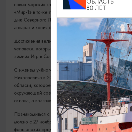
ОБЛАСТЬ
новых морских глубин, связанных с именем великого 
80 ЛЕТ
«Мир-1» в точке географического Северного полюса. Э
дне Северного Ледовитого океана на глубине 4300 ме
аппарат и копия флага экспонируются в Главном корпу
Достижения великого полярника известны и за предел
человека, который в течение шести месяцев сумел поб
зимних Игр в Сочи заслуженный исследователь Арктик
С именем учёного-географа связаны многие этапы разв
Николаевича в 2018 году было подписано соглашение
области, которое поспособствовало популяризации нау
окружающей среды. Напомним, что сейчас штаб-кварт
океана, а возглавляет отделение президент музея Све
Познакомиться с удивительными и яркими моментами ж
можно с 27 ноября в фойе конгресс-холла Главного ко
фоне эпохи» представит воспоминания из экспедиций, 