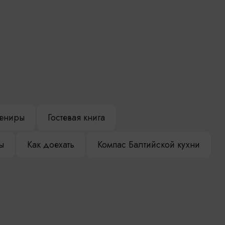
ениры
Гостевая книга
ы
Как доехать
Компас Балтийской кухни