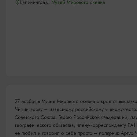
Калининград,
Музей Мирового океана
27 ноября в Музее Мирового океана откроется выставк
Чилингарову – известному российскому учёному-геогр
Советского Союза, Герою Российской Федерации, лау
географического общества, члену-корреспонденту РА
не любил и говорил о себе просто – полярник Артур 