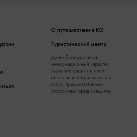
О путешествии в КО
урсии
Туристический центр
Данный ресурс носит
информационный характер.
Администрация не несет
я
ответственности за качество
услуг, предоставленных
иться
сторонними организациями