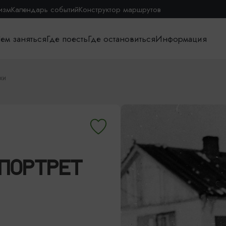
изм
Календарь событий
Конструктор маршрутов
ем заняться
Где поесть
Где остановиться
Информация
хи
 ПОРТРЕТ