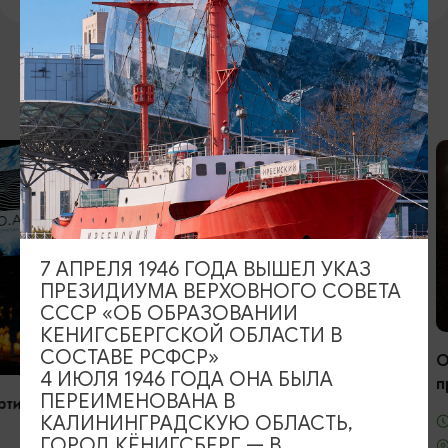
ВОЗМОЖНО ВАС ЗАИНТЕРЕСУЕТ
ОТ 1750₽
ОТ 2300₽
7 АПРЕЛЯ 1946 ГОДА ВЫШЕЛ УКАЗ
ПРЕЗИДИУМА ВЕРХОВНОГО СОВЕТА
КОНЦЕРТЫ
КОНЦЕРТЫ
СССР «ОБ ОБРАЗОВАНИИ
КЕНИГСБЕРГСКОЙ ОБЛАСТИ В
Саша Малой
СОСТАВЕ РСФСР»
Оркестр CAGM
4 ИЮЛЯ 1946 ГОДА ОНА БЫЛА
при свечах
19.09.2026, 20:00
ПЕРЕИМЕНОВАНА В
Калининград, Дворец культуры
21.08.2026, 
КАЛИНИНГРАДСКУЮ ОБЛАСТЬ,
железнодорожников
ГОРОД КЁНИГСБЕРГ — В
Калининград,