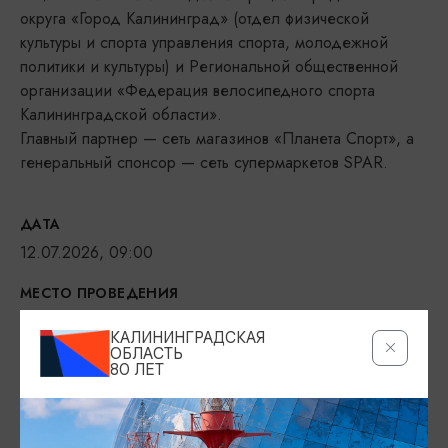
округа «Город Калининград» (отдел физической
культуры и спорта управления спорта, молодежной
политики и культуры) и Региональной общественной
организации «Федерация велосипедного спорта
Калининградской области».
Главный партнер — сеть магазинов «Планета Спорт», а
генеральный спонсор — сеть супермаркетов SPAR.
ДАТА
12.07.2026, 09:00
МЕСТО ПРОВЕДЕНИЯ
ул. Д.Донского, 1,
КАЛИНИНГРАДСКАЯ
Показать на карте
ОБЛАСТЬ
80 ЛЕТ
ВОЗРАСТНЫЕ ОГРАНИЧЕНИЯ
0+