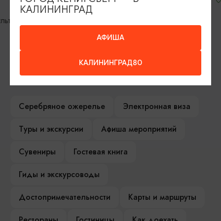
КАЛИНИНГРАД
железнодоро
АФИША
КАЛИНИНГРАД80
ИЩИТЕ ТАКЖЕ НА НАШЕМ САЙТЕ
Серебряное ожерелье
Электронная виза
Туры и экскурсии
Афиша мероприятий
Сувениры
Гостевая книга
Гиды и экскурсоводы
Достопримечательности
Карты и маршруты
Рестораны
Гостиницы
Как доехать