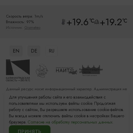
Скорость ветра: 1m/s
+19.6
+19.2
°C
°C
Влажность: 97%
Источник:
Gismeteo
EN
DE
RU
Данный ресурс носит информационный характер. Администрация не
несет ответственности за качество услуг, предоставленных
Для улучшения работы сайта и его взаимодействия с
сторонними организациями
пользователями мы используем файлы cookie. Продолжая
работу с сайтом, Вы разрешаете использование cookie-файлов.
Разработка сайта: «Решение»
Вы всегда можете отключить файлы cookie в настройках Вашего
Продвижение сайта: Remarka Agency
браузера.
Согласие на обработку персональных данных.
© 2011–2026 «Туристский информационный центр
Калининградской области»
ПРИНЯТЬ