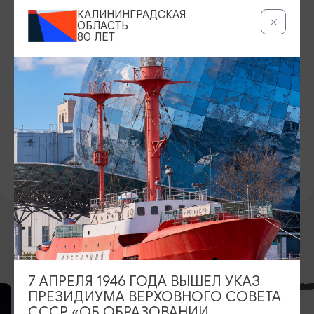
КАЛИНИНГРАДСКАЯ
ckd_gur@mail.ru
ОБЛАСТЬ
80 ЛЕТ
ВОЗРАСТНЫЕ ОГРАНИЧЕНИЯ
12+
БИЛЕТЫ
200-500 руб.
ОФИЦИАЛЬНЫЙ САЙТ
https://ckd-gur.ru/
ВОЗМОЖНО ВАС ЗАИНТЕРЕСУЕТ
7 АПРЕЛЯ 1946 ГОДА ВЫШЕЛ УКАЗ
КОНЦЕРТЫ
ПРЕЗИДИУМА ВЕРХОВНОГО СОВЕТА
СССР «ОБ ОБРАЗОВАНИИ