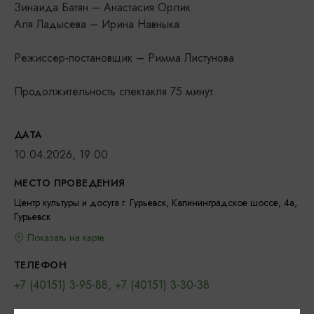
Зинаида Батян – Анастасия Орлик
Аля Ладысева – Ирина Навныка
Режиссер-постановщик – Римма Листунова
Продолжительность спектакля 75 минут.
ДАТА
10.04.2026, 19:00
МЕСТО ПРОВЕДЕНИЯ
Центр культуры и досуга г. Гурьевск, Калининградское шоссе, 4а,
Гурьевск
Показать на карте
ТЕЛЕФОН
+7 (40151) 3-95-88, +7 (40151) 3-30-38
ПОЧТА