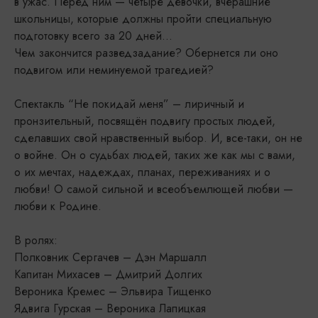
в ужас. Перед ним — четыре девочки, вчерашние
школьницы, которые должны пройти специальную
подготовку всего за 20 дней…
Чем закончится разведзадание? Обернется ли оно
подвигом или неминуемой трагедией?
Спектакль “Не покидай меня” – лиричный и
пронзительный, посвящён подвигу простых людей,
сделавших свой нравственный выбор. И, все-таки, он не
о войне. Он о судьбах людей, таких же как мы с вами,
о их мечтах, надеждах, планах, переживаниях и о
любви! О самой сильной и всеобъемлющей любви —
любви к Родине.
В ролях:
Полковник Сергачев – Дэн Маршалл
Капитан Михасев – Дмитрий Долгих
Вероника Кремес – Эльвира Тищенко
Ядвига Гурская – Вероника Лапицкая